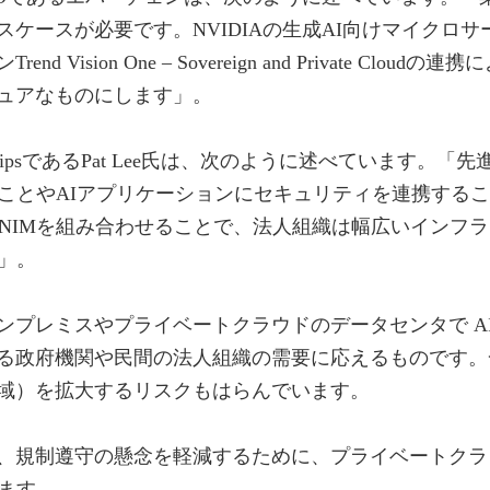
ースが必要です。NVIDIAの生成AI向けマイクロサービ
sion One – Sovereign and Private Clo
ュアなものにします」。
prise PartnershipsであるPat Lee氏は、次のように述
とやAIアプリケーションにセキュリティを連携することの重要
e CloudとNVIDIA NIMを組み合わせることで、法人組織は
」。
ンプレミスやプライベートクラウドのデータセンタで A
る政府機関や民間の法人組織の需要に応えるものです。
域）を拡大するリスクもはらんでいます。
、規制遵守の懸念を軽減するために、プライベートクラ
ます。