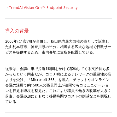
・
TrendAI Vision One™ Endpoint Security
導入の背景
2005年に1市7町が合併し、秋田県内最大面積の市として誕生し
た由利本荘市。神奈川県の半分に相当する広大な地域で行政サー
ビスを提供するため、市内各地に支所を配置している。
従来は、会議に車で片道1時間をかけて移動してくる支所長も多
かったという同市だが、コロナ禍によるテレワークの重要性の高
まりを受け、「Microsoft 365」を導入。チャットやオンライン
会議の活用で約1500人の職員同士が遠隔でもコミュニケーショ
ンを行える環境を整えた。これにより職員の働き方改革が大きく
前進。会議参加にともなう移動時間やコストの削減などを実現し
ている。