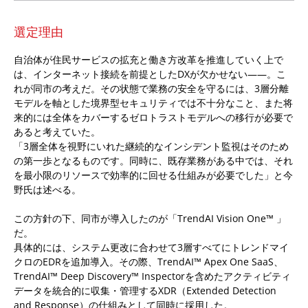
選定理由
自治体が住民サービスの拡充と働き方改革を推進していく上で
は、インターネット接続を前提としたDXが欠かせない――。こ
れが同市の考えだ。その状態で業務の安全を守るには、3層分離
モデルを軸とした境界型セキュリティでは不十分なこと、また将
来的には全体をカバーするゼロトラストモデルへの移行が必要で
あると考えていた。
「3層全体を視野にいれた継続的なインシデント監視はそのため
の第一歩となるものです。同時に、既存業務がある中では、それ
を最小限のリソースで効率的に回せる仕組みが必要でした」と今
野氏は述べる。
この方針の下、同市が導入したのが「TrendAI Vision One™ 」
だ。
具体的には、システム更改に合わせて3層すべてにトレンドマイ
クロのEDRを追加導入。その際、TrendAI™ Apex One SaaS、
TrendAI™ Deep Discovery™ Inspectorを含めたアクティビティ
データを統合的に収集・管理するXDR（Extended Detection
and Response）の仕組みとして同時に採用した。