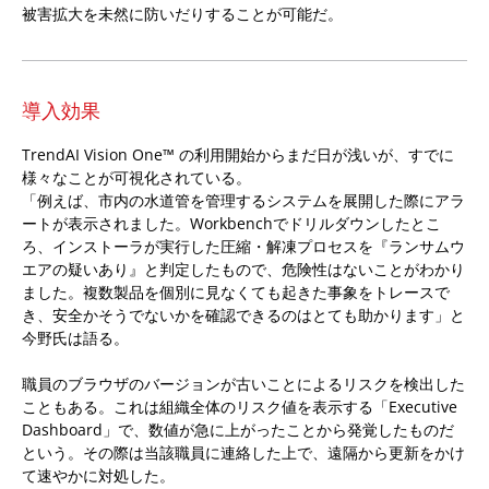
被害拡大を未然に防いだりすることが可能だ。
導入効果
TrendAI Vision One™ の利用開始からまだ日が浅いが、すでに
様々なことが可視化されている。
「例えば、市内の水道管を管理するシステムを展開した際にアラ
ートが表示されました。Workbenchでドリルダウンしたとこ
ろ、インストーラが実行した圧縮・解凍プロセスを『ランサムウ
エアの疑いあり』と判定したもので、危険性はないことがわかり
ました。複数製品を個別に見なくても起きた事象をトレースで
き、安全かそうでないかを確認できるのはとても助かります」と
今野氏は語る。
職員のブラウザのバージョンが古いことによるリスクを検出した
こともある。これは組織全体のリスク値を表示する「Executive
Dashboard」で、数値が急に上がったことから発覚したものだ
という。その際は当該職員に連絡した上で、遠隔から更新をかけ
て速やかに対処した。