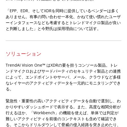
「EPP、EDR、そしてXDRを同時に提供しているベンダーは多く
ありません。有事の問い合わせ一本化、かねて使い慣れたユーザ
ーインタフェースなども考慮するとトレンドマイクロ製品が良い
と判断しました」と今野氏は採用理由について話す。
ソリューション
TrendAI Vision One™ はXDRの要を担うコンソール製品。トレ
ンドマイクロおよびサードパーティのセキュリティ製品との連携
によって、エンドポイントやサーバ、メール、クラウドなど多様
なレイヤーのアクティビティデータを一元的にモニタリングでき
る。
緊急性・重要性の高いアクティビティデータを自動で選別し、わ
かりやすいダッシュボードで表示する。また、高度な相関分析が
行えるほか、「Workbench」の機能を使えば、単体では判定が
難しいアクティビティを前後のコンテキストも含めて確認でき
る。そこからドリルダウンして脅威の侵入経路を突き止めたり、