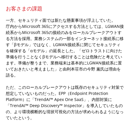
お客さまの課題
一方、セキュリティ面では新たな懸案事項が浮上していた。
庁内からMicrosoft 365にアクセスする方法としては、LGWAN接
続系からMicrosoft 365の接続のみをローカルブレークアウトす
る方法を採用。業務システムの一部をインターネット接続系に移
す「βモデル」ではなく、LGWAN接続系に閉じてセキュリティ
を確保する「αモデル」の延長とした。「ゼロトラストに向けた
準備を行うことなくβモデルへ移行することは危険だと考えてい
ます。準備が整うまで、業務端末は基本的にLGWAN接続系に置
いておきたいと考えました」と由利本荘市の今野 薫氏は理由を
語る。
ただ、このローカルブレークアウトは既存のセキュリティ対策で
想定していないものだった。EPP（Endpoint Protection
Platform）に「TrendAI™ Apex One SaaS」、内部対策に
「TrendAI™ Deep Discovery™ Inspector」を導入していたもの
の、より環境横断的な現状可視化の方法が求められるようになっ
ていたという。