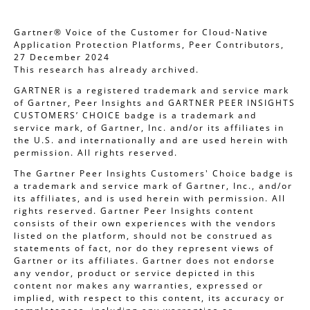
Gartner® Voice of the Customer for Cloud-Native
Application Protection Platforms, Peer Contributors,
27 December 2024
This research has already archived.
GARTNER is a registered trademark and service mark
of Gartner, Peer Insights and GARTNER PEER INSIGHTS
CUSTOMERS’ CHOICE badge is a trademark and
service mark, of Gartner, Inc. and/or its affiliates in
the U.S. and internationally and are used herein with
permission. All rights reserved.
The Gartner Peer Insights Customers' Choice badge is
a trademark and service mark of Gartner, Inc., and/or
its affiliates, and is used herein with permission. All
rights reserved. Gartner Peer Insights content
consists of their own experiences with the vendors
listed on the platform, should not be construed as
statements of fact, nor do they represent views of
Gartner or its affiliates. Gartner does not endorse
any vendor, product or service depicted in this
content nor makes any warranties, expressed or
implied, with respect to this content, its accuracy or