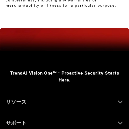
completeness, including any warranties or
merchantability or fitness for a particular purpose.
TrendAI Vision One™
- Proactive Security Starts
Here.
リソース
サポート