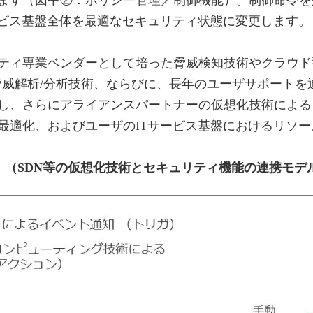
ます（図中②：ポリシー管理／制御機能）。制御命令を
ービス基盤全体を最適なセキュリティ状態に変更します。
専業ベンダーとして培った脅威検知技術やクラウド型セキュ
k（SPN）」による脅威解析/分析技術、ならびに、長年のユーザ
し、さらにアライアンスパートナーの仮想化技術による
最適化、およびユーザのITサービス基盤におけるリソ
：（SDN等の仮想化技術とセキュリティ機能の連携モデ