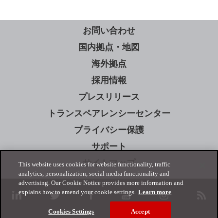
お問い合わせ
国内拠点・地図
海外拠点
採用情報
プレスリリース
トランスペアレンシーセンター
プライバシー保護
サポート
サイトマップ
This website uses cookies for website functionality, traffic
analytics, personalization, social media functionality and
advertising. Our Cookie Notice provides more information and
explains how to amend your cookie settings.
Learn more
linkedin
twitter
facebook
youtube
instagram
rss
Cookies Settings
Accept