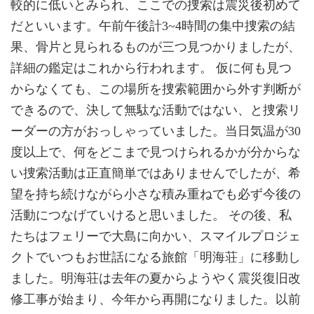
較的に低いとみられ、ここでの捜索は震災後初めて
だといいます。午前午後計3~4時間の集中捜索の結
果、骨片と見られるものが三つ見つかりましたが、
詳細の鑑定はこれから行われます。 仮に何も見つ
からなくても、この場所を捜索範囲から外す判断が
できるので、決して無駄な活動ではない、と捜索リ
ーダーの方がおっしゃっていました。当日気温が30
度以上で、何をどこまで見つけられるかが分からな
い捜索活動は正直簡単ではありませんでしたが、希
望を持ち続けながら小さな積み重ねでも必ず今後の
活動につなげていけると思いました。 その後、私
たちはフェリーで大島に向かい、スマイルプロジェ
クトでいつもお世話になる旅館「明海荘」に移動し
ました。明海荘は去年の夏からようやく震災復旧改
修工事が始まり、今年から再開になりました。以前