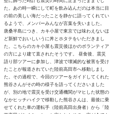
壁に飾った時計も震災の時間に止まったままでし
た。あの時一瞬にして町を飲み込んだのは本当に目
の前の美しい海だったことを静かに語ってくれてい
るようで、メンバーみんなが言葉を失いました。
唐桑半島につき、カキ小屋で東京では味わえないほ
ど新鮮でおいしいうに丼とホタテをいただきまし
た。こちらのカキ小屋も震災後ほかのボランティア
の方により建て直されたそうです。 昼食後、震災
語り部ツアーに参加し、津波で壊滅的な被害を受け
たことが報道されていた陸前高田市へ移動しまし
た。その過程で、今回のツアーをガイドしてくれた
熊谷さんがその時の様子を語ってくださいました
が、別の地で震災を受け交通機関がマヒした状態の
なかヒッチハイクで移動した熊谷さんは、最後に乗
せてくれた車の運転手（陸前高田出身者）から「陸