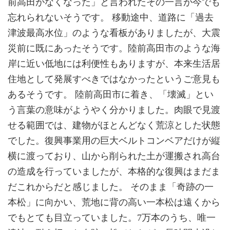
前高田がなくなった」と言われたその一言が今でも
忘れられないそうです。 移動途中、道路に「過去
津波最高水位」のような看板がありましたが、大震
災前に既にあったそうです。陸前高田市のような海
岸に近い低地には利便性もありますが、本来生活居
住地として発展すべきではなかったというご意見も
あるそうです。 陸前高田市に着き、「壊滅」とい
う言葉の意味がようやく分かりました。肉眼で見渡
せる範囲では、建物がほとんどなく荒涼とした状態
でした。復興事業用の巨大ベルトコンベアだけが縦
横に渡っており、山から削られた土が運搬され高台
の造成を行っていましたが、本格的な復興はまだま
だこれからだと感じました。 そのまま「奇跡の一
本松」に向かい、荒地に背の高い一本松は遠くから
でもとても目立っていました。7万本のうち、唯一