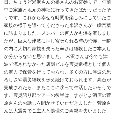
日、ちょうど米沢さんの娘さんのお宮参りで、午前
中ご家族と地元の神社に行ってきたばかりだったそ
うです。これから幸せな時間を楽しみにしていたご
家族の様子を語ってくださった米沢さんが一瞬言葉
に詰まりました。メンバーの何人かも涙を流しまし
たが、巨大な津波に押し寄せられる時の恐怖、一瞬
の内に大切な家族を失った辛さは経験したご本人し
か分からないと思いました。 米沢さんは今でも津
波で流されなかった店舗ビルを震災遺構として個人
の努力で保管を行っておられ、多くの方に津波の恐
ろしさや震災経験を伝え続けておられます。高台が
完成されたら、またここに戻って生活したいそうで
す。震災語り部ツアーの後半は、すがとよ酒店の菅
原さんのお話しを聞かせていただきました。菅原さ
んは大震災でご主人と義理のご両親を失いました。