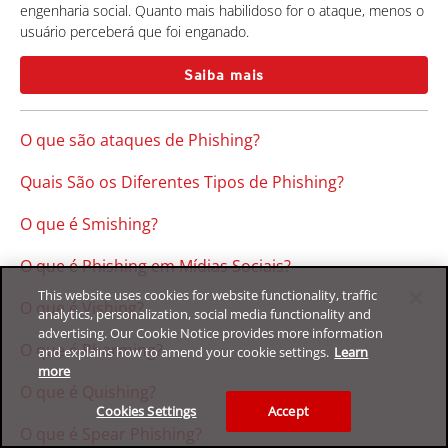
engenharia social. Quanto mais habilidoso for o ataque, menos o
usuário perceberá que foi enganado.
Saiba mais
O que são ataques de Phishing?
Quais São os Diferentes Tipos de Phishing?
O que é Smishing?
O que é Phishing em Mídias Sociais?
This website uses cookies for website functionality, traffic
O que é Vishing?
analytics, personalization, social media functionality and
advertising. Our Cookie Notice provides more information
O que é Pharming?
and explains how to amend your cookie settings.
Learn
more
O que é Quishing?
Cookies Settings
Accept
O que é Spear Phishing?