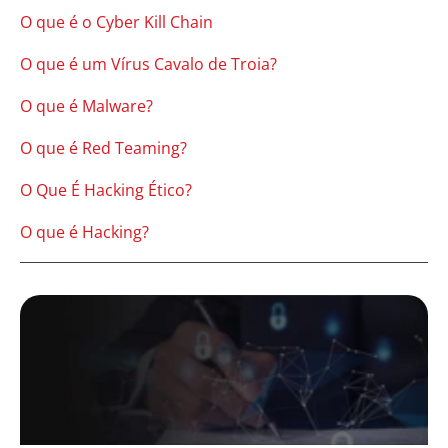
O que é o Cyber Kill Chain
O que é um Vírus Cavalo de Troia?
O que é Malware?
O que é Red Teaming?
O Que É Hacking Ético?
O que é Hacking?