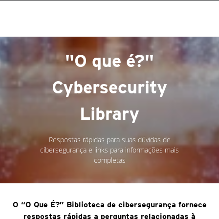
"O que é?"
Cybersecurity
Library
Respostas rápidas para suas dúvidas de
cibersegurança e links para informações mais
completas
O “O Que É?” Biblioteca de cibersegurança fornece
respostas rápidas a perguntas relacionadas à