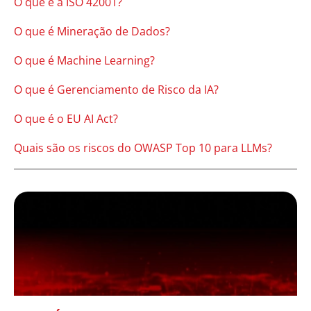
O que é a ISO 42001?
O que é Mineração de Dados?
O que é Machine Learning?
O que é Gerenciamento de Risco da IA?
O que é o EU AI Act?
Quais são os riscos do OWASP Top 10 para LLMs?