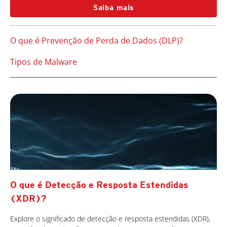
Saiba mais
O que é Prevenção de Perda de Dados (DLP)?
Tipos de Malware
O que é Detecção e Resposta Estendidas
(XDR)?
Explore o significado de detecção e resposta estendidas (XDR),