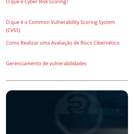
O que é Cyber Risk Scoring?
O que é o Common Vulnerability Scoring System
(CVSS)
Como Realizar uma Avaliação de Risco Cibernético
Gerenciamento de vulnerabilidades