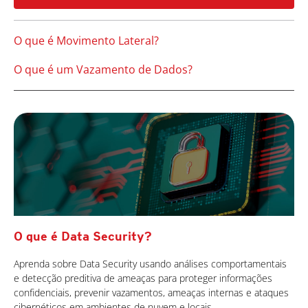
O que é Movimento Lateral?
O que é um Vazamento de Dados?
O que é Data Security?
Aprenda sobre Data Security usando análises comportamentais
e detecção preditiva de ameaças para proteger informações
confidenciais, prevenir vazamentos, ameaças internas e ataques
cibernéticos em ambientes de nuvem e locais.