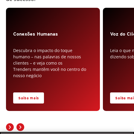
Conexões Humanas
Voz do Cl
Descubra o impacto do toque
Leia o que 
humano – nas palavras de nossos
dizendo sob
clientes – e veja como os
Trenders mantêm você no centro do
nosso negócio
Saiba mais
Saiba mai