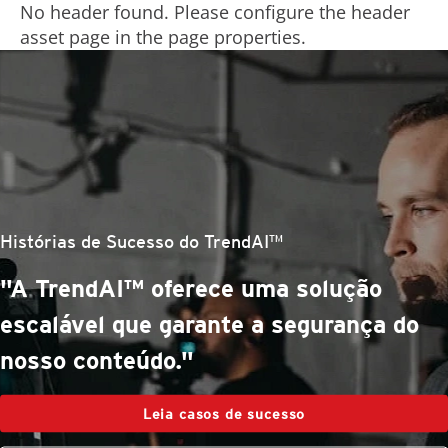
No header found. Please configure the header
asset page in the page properties.
Histórias de Sucesso do TrendAI™
“Trata-se de ferramentas eficazes e
inovadoras, aliadas a uma ótima
parceria.”
Leia casos de sucesso