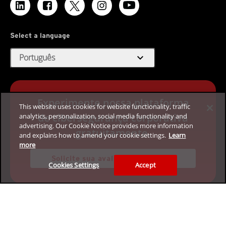
Select a language
expand_more
Português
Experimente nossa plataforma
This website uses cookies for website functionality, traffic
de cibersegurança corporativa
analytics, personalization, social media functionality and
advertising. Our Cookie Notice provides more information
gratuitamente.
and explains how to amend your cookie settings.
Learn
more
Solicite sua avaliação de 30 dias
Cookies Settings
Accept
Privacidade
Jurídico