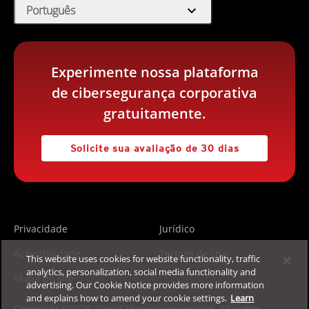
expand_more
Português
Experimente nossa plataforma
de cibersegurança corporativa
gratuitamente.
Solicite sua avaliação de 30 dias
Privacidade
Jurídico
Acessibilidade
Termos de Uso
This website uses cookies for website functionality, traffic
analytics, personalization, social media functionality and
Mapa do site
advertising. Our Cookie Notice provides more information
and explains how to amend your cookie settings.
Learn
Copyright ©2026 Trend Micro Incorporated. All rights