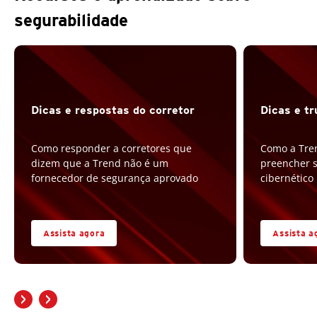
segurabilidade
Dicas e respostas do corretor
Dicas e tr
Como responder a corretores que
Como a Tre
dizem que a Trend não é um
preencher s
fornecedor de segurança aprovado
cibernético
Assista agora
Assista a