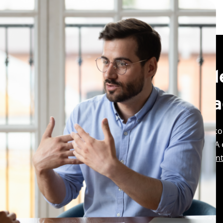
Diretrizes d
Acessibilida
Nosso site foi projetado co
acessibilidade WCAG 2.0 A
(
http://www.w3.org/WAI/in