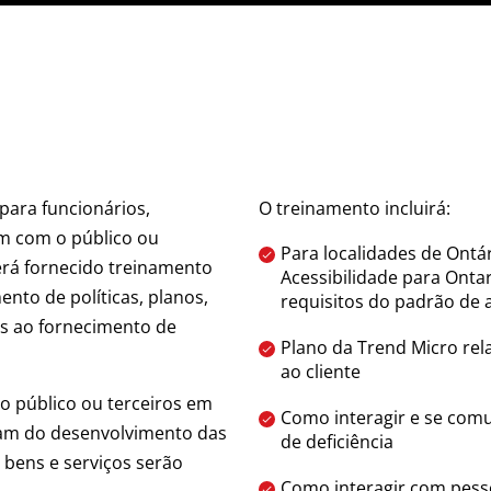
para funcionários,
O treinamento incluirá:
am com o público ou
Para localidades de Ontár
rá fornecido treinamento
Acessibilidade para Onta
nto de políticas, planos,
requisitos do padrão de 
os ao fornecimento de
Plano da Trend Micro re
ao cliente
o público ou terceiros em
Como interagir e se com
pam do desenvolvimento das
de deficiência
 bens e serviços serão
Como interagir com pess