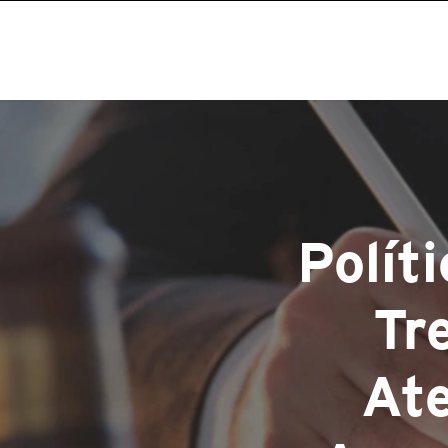
Polít
Tr
Ate