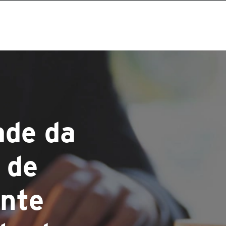
ade da
 de
ente