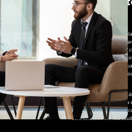
Aviso de in
temporária
No caso de interrupção pl
serviços ou instalações par
Trend Micro notificará os 
aviso claramente afixado i
motivo da interrupção, su
descrição de instalações ou
disponíveis.
O aviso será colocado na 
frontal do local de Ottawa 
no site da Trend Micro e,
será colocado em sua sauda