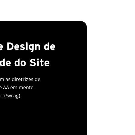
e Design de
de do Site
m as diretrizes de
 e AA em mente.
tro/wcag
)