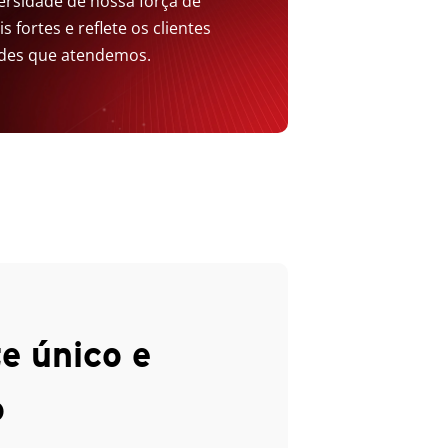
ersidade de nossa força de
 fortes e reflete os clientes
ades que atendemos.
e único e
o