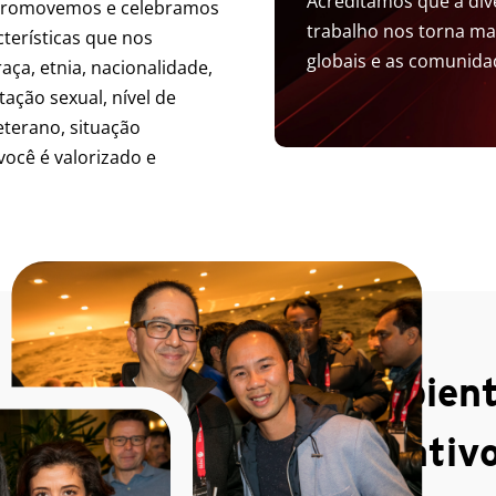
Acreditamos que a div
 promovemos e celebramos
trabalho nos torna mais
cterísticas que nos
globais e as comunid
ça, etnia, nacionalidade,
tação sexual, nível de
veterano, situação
 você é valorizado e
Um ambient
colaborativ