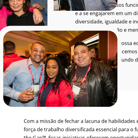
Incentivamos nossos func
e a se engajarem em um di
diversidade, igualdade e in
compaixão, inclusão e men
Colaborando com nossa equ
comunidades, fornecemos 
promovemos um mundo dig
Com a missão de fechar a lacuna de habilidade
força de trabalho diversificada essencial para o
the Gap™. Essas iniciativas oferecem oportunidad