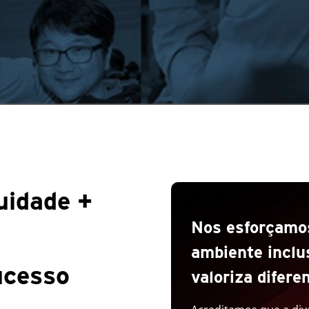
uidade +
Nos esforçamos
ambiente inclu
ucesso
valoriza difere