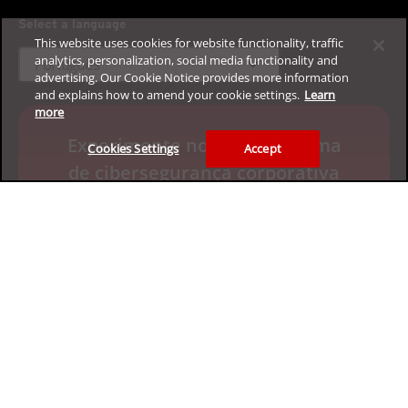
Select a language
This website uses cookies for website functionality, traffic
analytics, personalization, social media functionality and
expand_more
Português
advertising. Our Cookie Notice provides more information
and explains how to amend your cookie settings.
Learn
more
Experimente nossa plataforma
Cookies Settings
Accept
de cibersegurança corporativa
gratuitamente.
Solicite sua avaliação de 30 dias
Privacidade
Jurídico
Acessibilidade
Termos de Uso