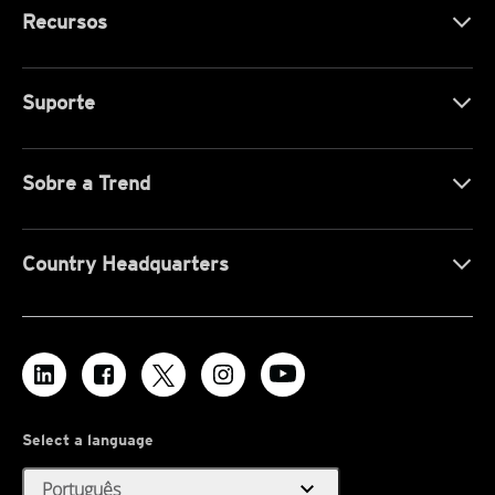
Recursos
Suporte
Sobre a Trend
Country Headquarters
Select a language
expand_more
Português