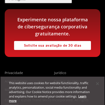
Experimente nossa plataforma
de cibersegurança corporativa
gratuitamente.
Solicite sua avaliação de 30 dias
Privacidade
Jurídico
Acessibilidade
Termos de Uso
This website uses cookies for website functionality, traffic
analytics, personalization, social media functionality and
Mapa do site
advertising. Our Cookie Notice provides more information
and explains how to amend your cookie settings.
Learn
Copyright ©2026 Trend Micro Incorporated. All rights
more
reserved.