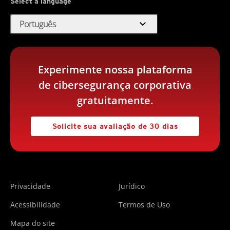
Select a language
expand_more
Português
Experimente nossa plataforma
de cibersegurança corporativa
gratuitamente.
Solicite sua avaliação de 30 dias
Privacidade
Jurídico
Acessibilidade
Termos de Uso
Mapa do site