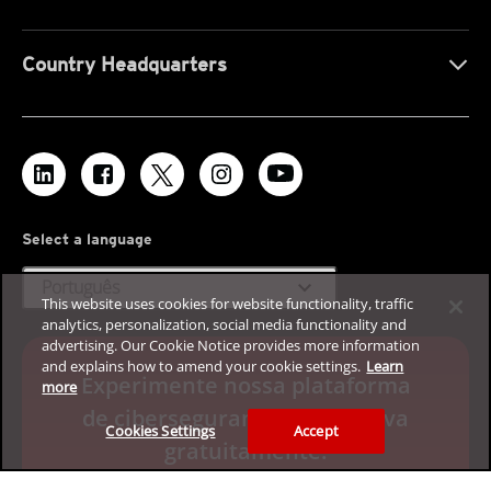
Country Headquarters
Select a language
expand_more
Português
This website uses cookies for website functionality, traffic
analytics, personalization, social media functionality and
advertising. Our Cookie Notice provides more information
and explains how to amend your cookie settings.
Learn
Experimente nossa plataforma
more
de cibersegurança corporativa
Cookies Settings
Accept
gratuitamente.