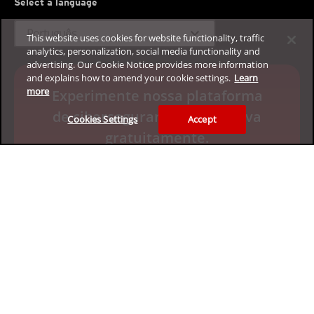
Select a language
expand_more
Português
This website uses cookies for website functionality, traffic
analytics, personalization, social media functionality and
advertising. Our Cookie Notice provides more information
and explains how to amend your cookie settings.
Learn
more
Experimente nossa plataforma
de cibersegurança corporativa
Cookies Settings
Accept
gratuitamente.
Solicite sua avaliação de 30 dias
Privacidade
Jurídico
Acessibilidade
Termos de Uso
Mapa do site