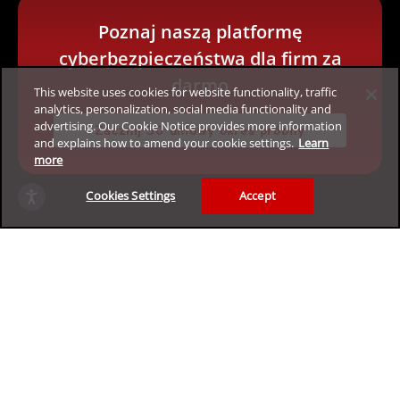
Poznaj naszą platformę
cyberbezpieczeństwa dla firm za
darmo
This website uses cookies for website functionality, traffic
analytics, personalization, social media functionality and
advertising. Our Cookie Notice provides more information
Zacznij 30-dniowy okres próbny
and explains how to amend your cookie settings.
Learn
more
Cookies Settings
Accept
Prywatność
Informacje prawne
Dostępność
Warunki użytkowania
Mapa witryny
Copyright ©2026 Trend Micro Incorporated. All rights
reserved.