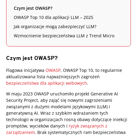
Czym jest OWASP?
OWASP Top 10 dla aplikacji LLM – 2025
Jak organizacje mogą zabezpieczyć LLM?
Wzmocnienie bezpieczeństwa LLM z Trend Micro
Czym jest OWASP?
Open On A New Tab
Flagowa inicjatywa
OWASP
, OWASP Top 10, to regularnie
aktualizowana lista najważniejszych zagrożeń
bezpieczeństwa dla aplikacji webowych
.
W maju 2023 OWASP uruchomiło projekt Generative AI
Security Project, aby zająć się nowymi zagrożeniami
związanymi z dużymi modelami językowymi (LLM) i
generatywną AI. Wraz z szybkim wdrażaniem tych
technologii w organizacjach rosną obawy dotyczące iniekcji
promptów, wycieków danych i
ryzyk związanych z
zarządzaniem
. Brak systematycznych ram bezpieczeństwa