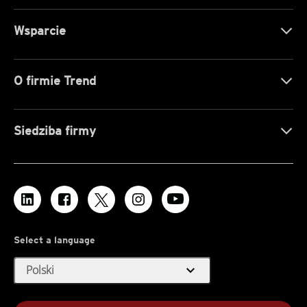
Wsparcie
O firmie Trend
Siedziba firmy
Select a language
expand_more
Polski