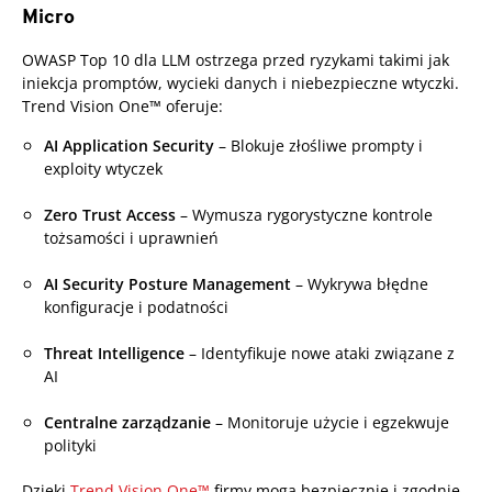
Micro
One-Platform
OWASP Top 10 dla LLM ostrzega przed ryzykami takimi jak
iniekcja promptów, wycieki danych i niebezpieczne wtyczki.
Trend Vision One™ oferuje:
AI Application Security
– Blokuje złośliwe prompty i
exploity wtyczek
Zero Trust Access
– Wymusza rygorystyczne kontrole
tożsamości i uprawnień
AI Security Posture Management
– Wykrywa błędne
konfiguracje i podatności
Threat Intelligence
– Identyfikuje nowe ataki związane z
AI
Centralne zarządzanie
– Monitoruje użycie i egzekwuje
polityki
Dzięki
Trend Vision One™
firmy mogą bezpiecznie i zgodnie