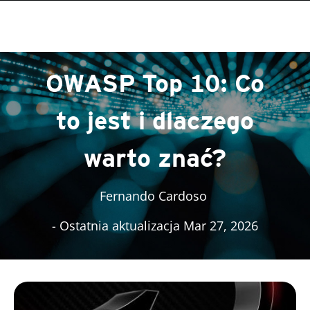
roducts
One-Platform
pen On A New Tab
pen On A New Tab
pen On A New Tab
pen On A New Tab
pen On A New Tab
OWASP Top 10: Co
to jest i dlaczego
warto znać?
Fernando Cardoso
- Ostatnia aktualizacja Mar 27, 2026