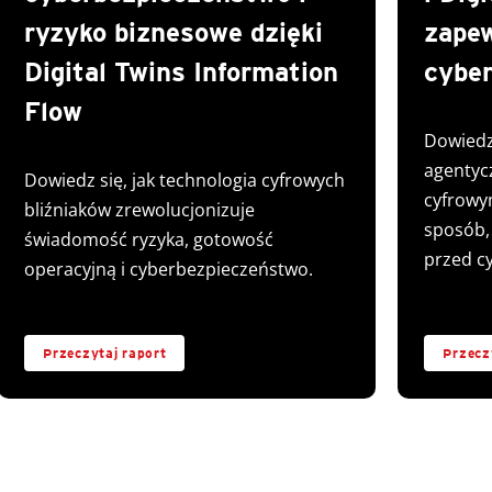
ryzyko biznesowe dzięki
zape
Digital Twins Information
cybe
Flow
Dowiedz 
agentycz
Dowiedz się, jak technologia cyfrowych
cyfrowy
bliźniaków zrewolucjonizuje
sposób, 
świadomość ryzyka, gotowość
przed c
operacyjną i cyberbezpieczeństwo.
Przeczytaj raport
Przecz