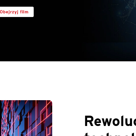
Obejrzyj film
Rewolu