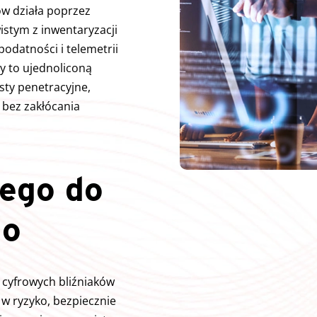
ów działa poprzez
istym z inwentaryzacji
odatności i telemetrii
zy to ujednoliconą
sty penetracyjne,
 bez zakłócania
ego do
go
i cyfrowych bliźniaków
 w ryzyko, bezpiecznie