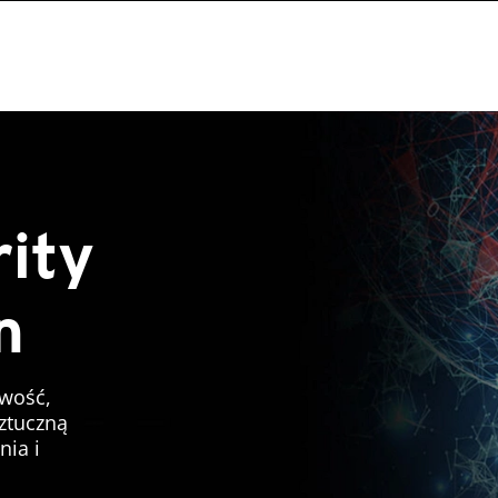
ity
n
owość,
sztuczną
nia i