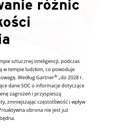
anie różnic
kości
ia
mpie sztucznej inteligencji, podczas
ją w tempie ludzkim, co powoduje
®
nowagę. Według Gartner
„do 2028 r.
ące dane SOC o informacje dotyczące
enę zagrożeń i przyspieszą
y, zmniejszając częstotliwość i wpływ
roaktywna obrona nie jest już
zbędna.