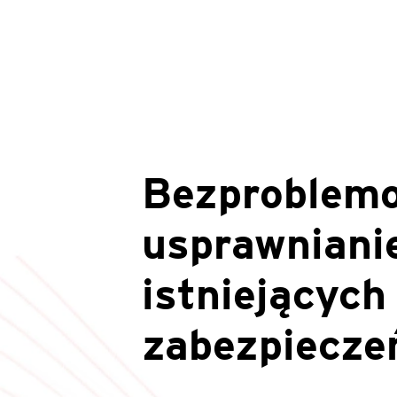
Bezproblem
usprawniani
istniejących
zabezpiecze