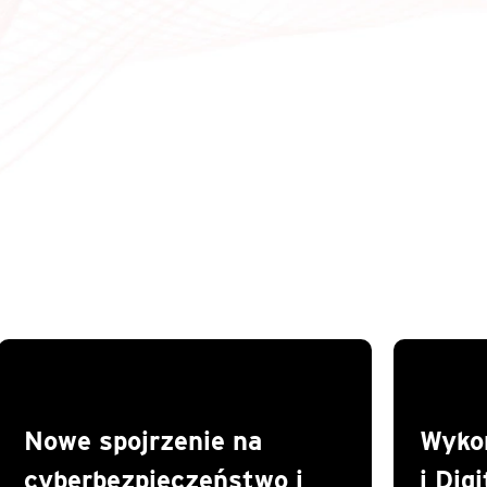
Nowe spojrzenie na
Wykor
cyberbezpieczeństwo i
i Dig