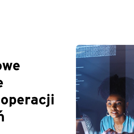
owe
e
 operacji
ń