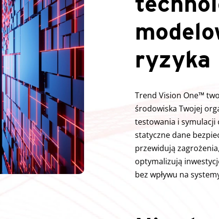
technol
modelo
ryzyka
Trend Vision One™ two
środowiska Twojej orga
testowania i symulacji
statyczne dane bezpie
przewidują zagrożenia,
optymalizują inwestyc
bez wpływu na systemy