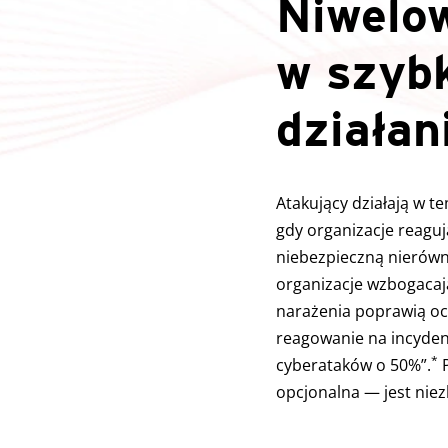
Niwelow
w szyb
działan
Atakujący działają w te
gdy organizacje reagu
niebezpieczną nierów
organizacje wzbogacaj
narażenia poprawią oc
reagowanie na incydent
*
cyberataków o 50%”.
P
opcjonalna — jest nie