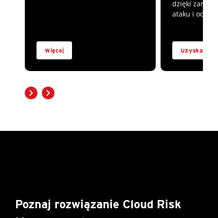
dzięki zarząd
ataku i odpor
Więcej
Uzyskaj szy
Poznaj rozwiązanie Cloud Risk