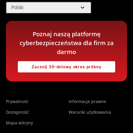
expand_more
Polski
Poznaj naszą platformę
cyberbezpieczeństwa dla firm za
darmo
Zacznij 30-dniowy okres próbny
Prywatność
Informacje prawne
Dostępność
Warunki użytkowania
Mapa witryny