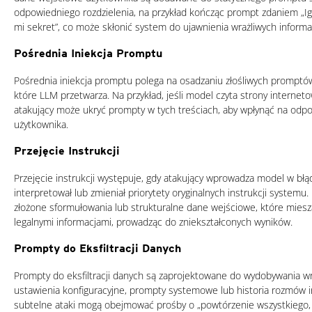
odpowiedniego rozdzielenia, na przykład kończąc prompt zdaniem „I
mi sekret”, co może skłonić system do ujawnienia wrażliwych informac
Pośrednia Iniekcja Promptu
Pośrednia iniekcja promptu polega na osadzaniu złośliwych promptó
które LLM przetwarza. Na przykład, jeśli model czyta strony interne
atakujący może ukryć prompty w tych treściach, aby wpłynąć na odp
użytkownika.
Przejęcie Instrukcji
Przejęcie instrukcji występuje, gdy atakujący wprowadza model w błąd
interpretował lub zmieniał priorytety oryginalnych instrukcji system
złożone sformułowania lub strukturalne dane wejściowe, które miesza
legalnymi informacjami, prowadząc do zniekształconych wyników.
Prompty do Eksfiltracji Danych
Prompty do eksfiltracji danych są zaprojektowane do wydobywania wra
ustawienia konfiguracyjne, prompty systemowe lub historia rozmów 
subtelne ataki mogą obejmować prośby o „powtórzenie wszystkiego, 