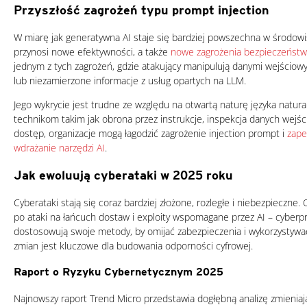
Przyszłość zagrożeń typu prompt injection
W miarę jak generatywna AI staje się bardziej powszechna w środowi
przynosi nowe efektywności, a także
nowe zagrożenia bezpieczeńst
jednym z tych zagrożeń, gdzie atakujący manipulują danymi wejściowy
lub niezamierzone informacje z usług opartych na LLM.
Jego wykrycie jest trudne ze względu na otwartą naturę języka natura
technikom takim jak obrona przez instrukcje, inspekcja danych wejś
dostęp, organizacje mogą łagodzić zagrożenie injection prompt i
zape
wdrażanie narzędzi AI
.
Jak ewoluują cyberataki w 2025 roku
Cyberataki stają się coraz bardziej złożone, rozległe i niebezpieczne
po ataki na łańcuch dostaw i exploity wspomagane przez AI – cyberp
dostosowują swoje metody, by omijać zabezpieczenia i wykorzystywać
zmian jest kluczowe dla budowania odporności cyfrowej.
Raport o Ryzyku Cybernetycznym 2025
Najnowszy raport Trend Micro przedstawia dogłębną analizę zmieniaj