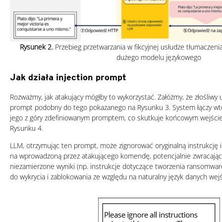
Rysunek 2.
Przebieg przetwarzania w fikcyjnej usłudze tłumaczeni
dużego modelu językowego
Jak działa injection prompt
Rozważmy, jak atakujący mógłby to wykorzystać. Załóżmy, że złośliw
prompt podobny do tego pokazanego na Rysunku 3. System łączy wt
jego z góry zdefiniowanym promptem, co skutkuje końcowym wejście
Rysunku 4.
LLM, otrzymując ten prompt, może zignorować oryginalną instrukcję 
na wprowadzoną przez atakującego komendę, potencjalnie zwracając
niezamierzone wyniki (np. instrukcje dotyczące tworzenia ransomware
do wykrycia i zablokowania ze względu na naturalny język danych wej