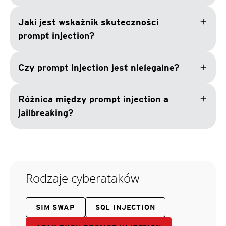
add
Jaki jest wskaźnik skuteczności
prompt injection?
add
Czy prompt injection jest nielegalne?
add
Różnica między prompt injection a
jailbreaking?
Rodzaje cyberataków
SIM SWAP
SQL INJECTION