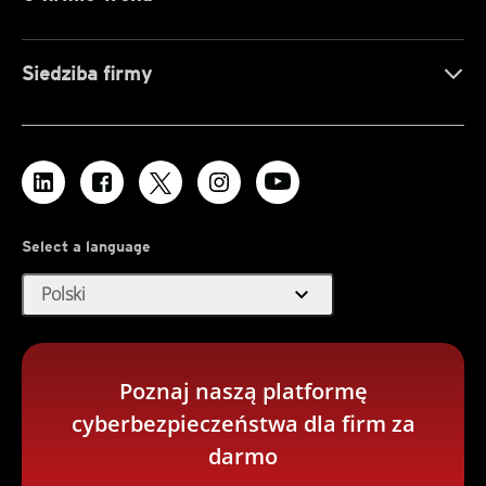
Siedziba firmy
Select a language
expand_more
Polski
Poznaj naszą platformę
cyberbezpieczeństwa dla firm za
darmo