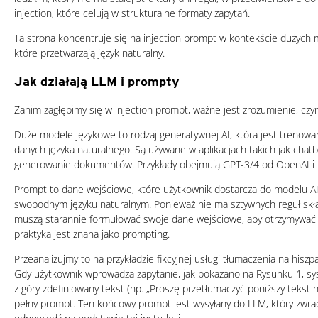
injection, które celują w strukturalne formaty zapytań.
Ta strona koncentruje się na injection prompt w kontekście dużych 
które przetwarzają język naturalny.
Jak działają LLM i prompty
Zanim zagłębimy się w injection prompt, ważne jest zrozumienie, czy
Duże modele językowe to rodzaj generatywnej AI, która jest trenow
danych języka naturalnego. Są używane w aplikacjach takich jak chat
generowanie dokumentów. Przykłady obejmują GPT-3/4 od OpenAI i
Prompt to dane wejściowe, które użytkownik dostarcza do modelu AI
swobodnym języku naturalnym. Ponieważ nie ma sztywnych reguł skł
muszą starannie formułować swoje dane wejściowe, aby otrzymywać
praktyka jest znana jako prompting.
Przeanalizujmy to na przykładzie fikcyjnej usługi tłumaczenia na hisz
Gdy użytkownik wprowadza zapytanie, jak pokazano na Rysunku 1, sy
z góry zdefiniowany tekst (np. „Proszę przetłumaczyć poniższy tekst n
pełny prompt. Ten końcowy prompt jest wysyłany do LLM, który zwr