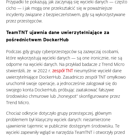
Przypadki te pokazują, jak zaczynają się wycieki danych — często
cicho — i jak mogą one przekształcić się w poważniejsze
incydenty związane z bezpieczeństwem, gdy są wykorzystywane
przez przestępców.
TeamTNT ujawnia dane uwierzytelniające za
pośrednictwem DockerHub
Podczas gdy grupy cyberprzestępców są zazwyczaj osobami,
które wykorzystują wycieki danych — są one ironicznie, nie są
odporne na wycieki danych. Na przykład badacze z Trend Micro
stwierdzili, że
w 2022 r.
zespół TNT
nieumyślnie wyciekł dane
uwierzytelniające DockerHub. Zasadniczo zespół TNT omyłkowo
uruchomił swoje operacje, a jednocześnie zalogował się do
swojego konta DockerHub, próbując zaatakować fałszywe
środowisko chmurowe lub „honeypot” skonfigurowane przez
Trend Micro.
Chociaż odkrycie dotyczyło grupy przestępczej, głównym
problemem był klasyczny wyciek danych: niezamierzone
ujawnienie tajemnic w publicznie dostępnym środowisku. Te
wycieki zapewniły wgląd w narzędzia TeamTNT i otworzyły przed