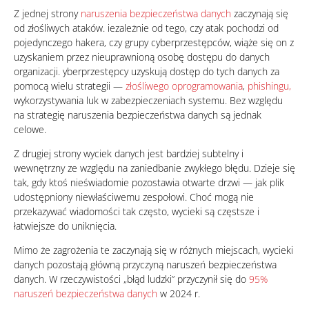
Z jednej strony
naruszenia bezpieczeństwa danych
zaczynają się
od złośliwych ataków. iezależnie od tego, czy atak pochodzi od
pojedynczego hakera, czy grupy cyberprzestępców, wiąże się on z
uzyskaniem przez nieuprawnioną osobę dostępu do danych
organizacji. yberprzestępcy uzyskują dostęp do tych danych za
pomocą wielu strategii —
złośliwego oprogramowania
,
phishingu,
wykorzystywania luk w zabezpieczeniach systemu.
Bez względu
na strategię naruszenia bezpieczeństwa danych są jednak
celowe.
Z drugiej strony wyciek danych jest bardziej subtelny i
wewnętrzny ze względu na zaniedbanie zwykłego błędu. Dzieje się
tak, gdy ktoś nieświadomie pozostawia otwarte drzwi — jak plik
udostępniony niewłaściwemu zespołowi. Choć mogą nie
przekazywać wiadomości tak często, wycieki są częstsze i
łatwiejsze do uniknięcia.
Mimo że zagrożenia te zaczynają się w różnych miejscach, wycieki
danych pozostają główną przyczyną naruszeń bezpieczeństwa
danych. W rzeczywistości „błąd ludzki” przyczynił się do
95%
naruszeń bezpieczeństwa danych
w 2024 r.