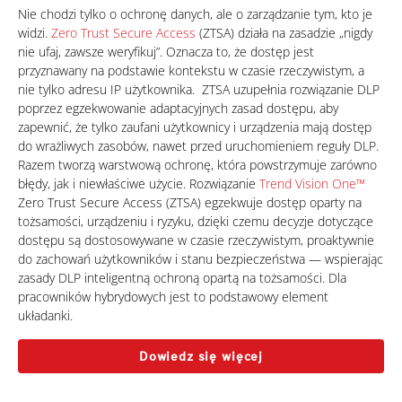
Products
One-Platform
Nie chodzi tylko o ochronę danych, ale o zarządzanie tym, kto je
widzi.
Zero Trust Secure Access
(ZTSA) działa na zasadzie „nigdy
nie ufaj, zawsze weryfikuj”. Oznacza to, że dostęp jest
przyznawany na podstawie kontekstu w czasie rzeczywistym, a
nie tylko adresu IP użytkownika. ZTSA uzupełnia rozwiązanie DLP
poprzez egzekwowanie adaptacyjnych zasad dostępu, aby
zapewnić, że tylko zaufani użytkownicy i urządzenia mają dostęp
do wrażliwych zasobów, nawet przed uruchomieniem reguły DLP.
Razem tworzą warstwową ochronę, która powstrzymuje zarówno
błędy, jak i niewłaściwe użycie. Rozwiązanie
Trend Vision One™
Zero Trust Secure Access (ZTSA) egzekwuje dostęp oparty na
tożsamości, urządzeniu i ryzyku, dzięki czemu decyzje dotyczące
dostępu są dostosowywane w czasie rzeczywistym, proaktywnie
do zachowań użytkowników i stanu bezpieczeństwa — wspierając
zasady DLP inteligentną ochroną opartą na tożsamości. Dla
pracowników hybrydowych jest to podstawowy element
układanki.
Dowiedz się więcej