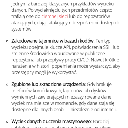
jednym z bardziej klasycznych przykładów wycieku
danych. Po wycieknięciu tych przedmiotów często
trafiają one do
ciemnej sieci
lub do repozytoriów
atakujących, dając atakującym bezpośredni dostęp do
systemów.
Zakodowane tajemnice w bazach kodów:
Ten typ
wycieku obejmuje klucze API, poświadczenia SSH lub
zmienne środowiska wbudowane w publiczne
repozytoria lub przepływy pracy CI/CD. Nawet krótkie
narażenie w historii popełnienia może wystarczyć, aby
przestępcy mogli je wykorzystać.
Zgubione lub skradzione urządzenia:
Gdy brakuje
telefonów komórkowych, laptopów lub dysków
wymiennych zawierających niezaszyfrowane dane,
wyciek ma miejsce w momencie, gdy dane stają się
dostępne dla innych osób — niezależnie od intencji.
Wyciek danych z uczenia maszynowego:
Bardziej
subtelne, ale rosnące obawy: informacje wrażliwe