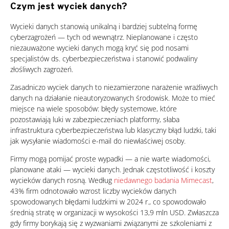
Czym jest wyciek danych?
News Article
Wycieki danych stanowią unikalną i bardziej subtelną formę
cyberzagrożeń — tych od wewnątrz. Nieplanowane i często
niezauważone wycieki danych mogą kryć się pod nosami
specjalistów ds. cyberbezpieczeństwa i stanowić podwaliny
złośliwych zagrożeń.
Zasadniczo wyciek danych to niezamierzone narażenie wrażliwych
danych na działanie nieautoryzowanych środowisk. Może to mieć
miejsce na wiele sposobów: błędy systemowe, które
pozostawiają luki w zabezpieczeniach platformy, słaba
infrastruktura cyberbezpieczeństwa lub klasyczny błąd ludzki, taki
jak wysyłanie wiadomości e-mail do niewłaściwej osoby.
Firmy mogą pomijać proste wypadki — a nie warte wiadomości,
planowane ataki — wycieki danych. Jednak częstotliwość i koszty
wycieków danych rosną. Według
niedawnego badania Mimecast
,
43% firm odnotowało wzrost liczby wycieków danych
spowodowanych błędami ludzkimi w 2024 r., co spowodowało
średnią stratę w organizacji w wysokości 13,9 mln USD. Zwłaszcza
gdy firmy borykają się z wyzwaniami związanymi ze szkoleniami z