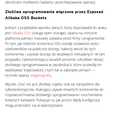
obrońcami możliwości badania i przechwytywania operacji.
Złośliwe oprogramowanie włączone przez Exposed
Alibaba OSS Buckets
Jednym z przykładów wycieku danych, który doprowadził do ataku,
jest
Alibaba OSS
(usługa open storage), oparta na chmurze
platforma pamięci masowej używana przez firmy i programistów.
Po tym, jak niektóre kontenery OSS zostały ustawione przez
użytkowników na publiczny dostęp, hakerzy weszli do tych
kontenerów i uzyskali dostęp do wrażliwych metadanych. W tym
przypadku cyberprzestępcy zasadzili pozornie szkodliwe obrazy
złośliwego oprogramowania w zasobnikach, które pozwoliły im
wydobywać kryptowaluty z tych luk w zabezpieczeniach —
techniki zwanej
steganografią
.
Wyciek, choć nie jest złośliwy, szybko stał się narzędziem dla
cyberprzestępców. Atakujący używali otwartych kontenerów do
rozpowszechniania złośliwego oprogramowania i uruchamiania
kolejnych kampanii. Pokazuje to, jak proste błędy konfiguracji
mogą przerodzić się w wykorzystanie.