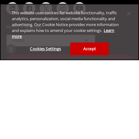
This website uses cookies for website functionality, traffic
analytics, personalization, social media functionality and
advertising. Our Cookie Notice provides more information
Select a language
and explains how to amend your cookie settings.
Learn
more
expand_more
Polski
Cookies Settings
Accept
Poznaj naszą platformę
cyberbezpieczeństwa dla firm za
darmo
Zacznij 30-dniowy okres próbny
Prywatność
Informacje prawne