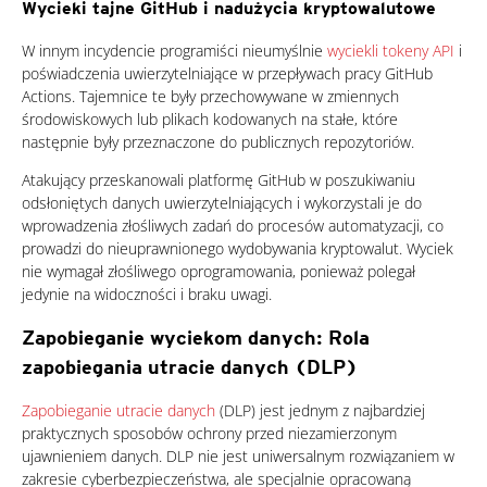
Wycieki tajne GitHub i nadużycia kryptowalutowe
W innym incydencie programiści nieumyślnie
wyciekli tokeny API
i
poświadczenia uwierzytelniające w przepływach pracy GitHub
Actions. Tajemnice te były przechowywane w zmiennych
środowiskowych lub plikach kodowanych na stałe, które
następnie były przeznaczone do publicznych repozytoriów.
Atakujący przeskanowali platformę GitHub w poszukiwaniu
odsłoniętych danych uwierzytelniających i wykorzystali je do
wprowadzenia złośliwych zadań do procesów automatyzacji, co
prowadzi do nieuprawnionego wydobywania kryptowalut. Wyciek
nie wymagał złośliwego oprogramowania, ponieważ polegał
jedynie na widoczności i braku uwagi.
Zapobieganie wyciekom danych: Rola
zapobiegania utracie danych (DLP)
One-Platform
Zapobieganie utracie danych
(DLP) jest jednym z najbardziej
praktycznych sposobów ochrony przed niezamierzonym
ujawnieniem danych. DLP nie jest uniwersalnym rozwiązaniem w
zakresie cyberbezpieczeństwa, ale specjalnie opracowaną