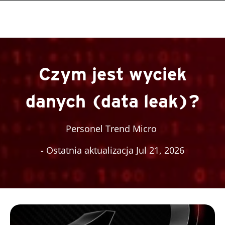
roducts
roducts
roducts
One-Platform
pen On A New Tab
pen On A New Tab
pen On A New Tab
pen On A New Tab
pen On A New Tab
Czym jest wyciek
danych (data leak)?
Personel Trend Micro
- Ostatnia aktualizacja Jul 21, 2026