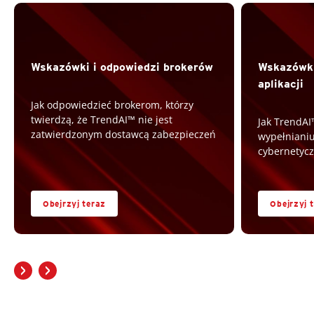
Wskazówki i odpowiedzi brokerów
Wskazówki
aplikacji
Jak odpowiedzieć brokerom, którzy
twierdzą, że TrendAI™ nie jest
Jak TrendA
zatwierdzonym dostawcą zabezpieczeń
wypełniani
cybernetyc
Obejrzyj teraz
Obejrzyj 