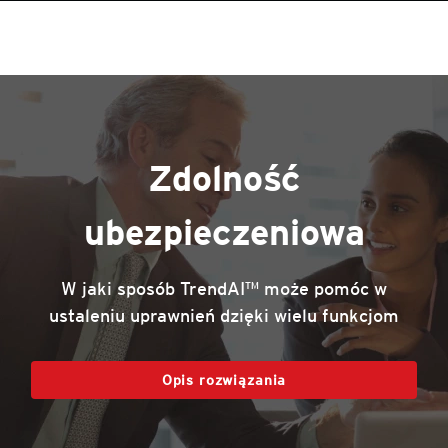
roducts
One-Platform
pen On A New Tab
pen On A New Tab
pen On A New Tab
pen On A New Tab
pen On A New Tab
Zdolność
ubezpieczeniowa
W jaki sposób TrendAI™ może pomóc w
ustaleniu uprawnień dzięki wielu funkcjom
Opis rozwiązania