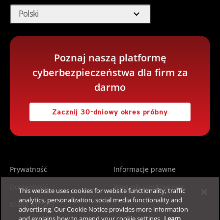
expand_more
Polski
Poznaj naszą platformę
cyberbezpieczeństwa dla firm za
darmo
Zacznij 30-dniowy okres próbny
Prywatność
Informacje prawne
Dostępność
Warunki użytkowania
This website uses cookies for website functionality, traffic
analytics, personalization, social media functionality and
Mapa witryny
advertising. Our Cookie Notice provides more information
and explains how to amend your cookie settings.
Learn