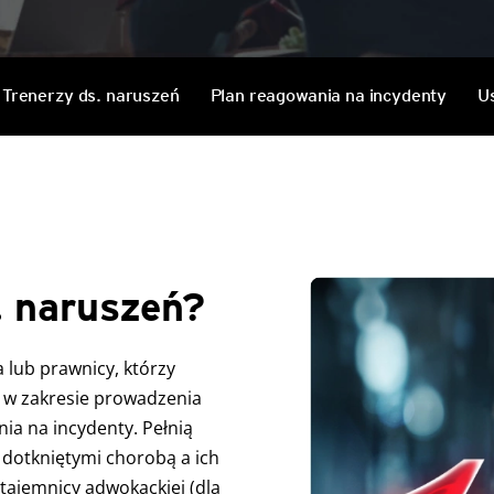
Services
Trenerzy ds. naruszeń
Plan reagowania na incydenty
U
. naruszeń?
 lub prawnicy, którzy
 w zakresie prowadzenia
nia na incydenty. Pełnią
 dotkniętymi chorobą a ich
tajemnicy adwokackiej (dla