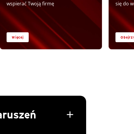
wspierać Twoją firmę
się do w
Więcej
Obejrz
aruszeń
add