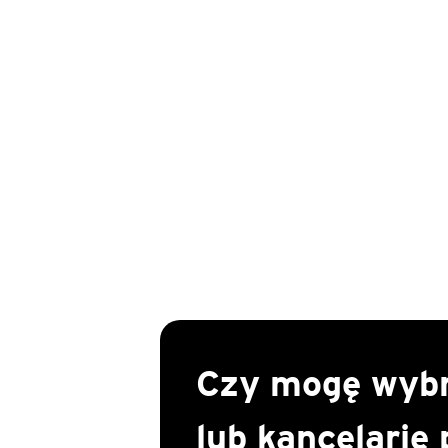
Czy mogę wybr
lub kancelarię