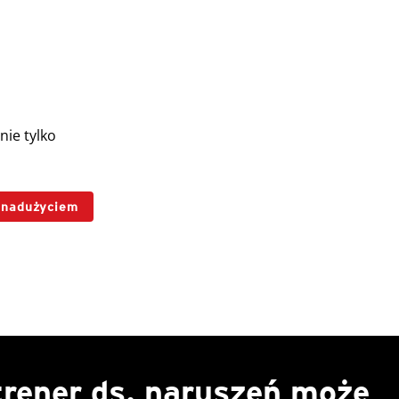
nie tylko
d nadużyciem
trener ds. naruszeń może