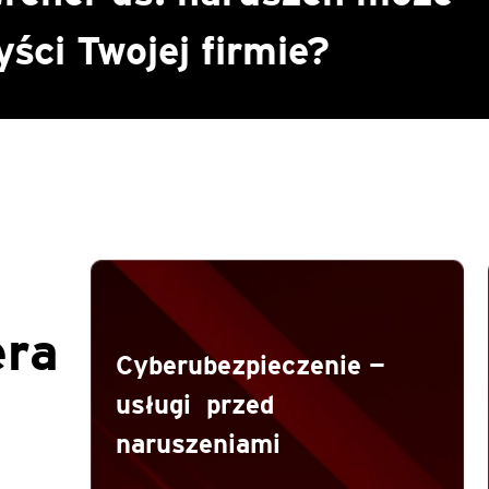
ści Twojej firmie?
era
Cyberubezpieczenie —
ń
usługi przed
naruszeniami