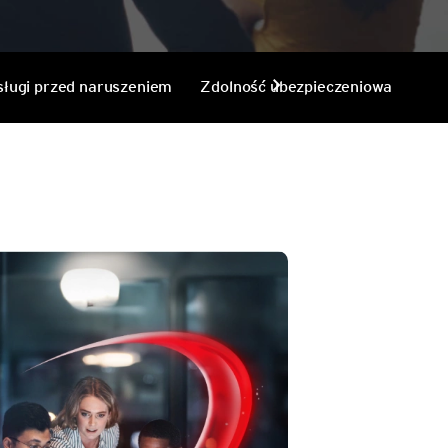
chevron_right
sługi przed naruszeniem
Zdolność ubezpieczeniowa