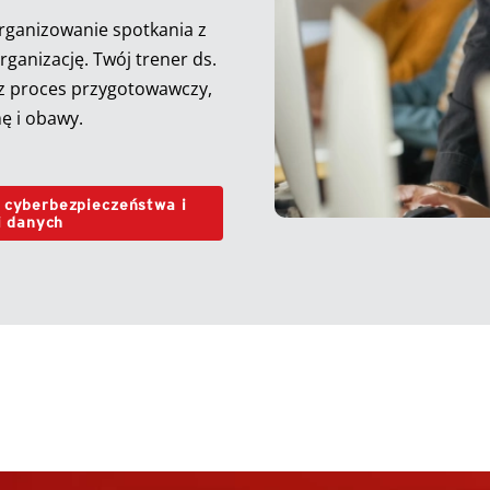
rganizowanie spotkania z
organizację. Twój trener ds.
z proces przygotowawczy,
ę i obawy.
t cyberbezpieczeństwa i
i danych