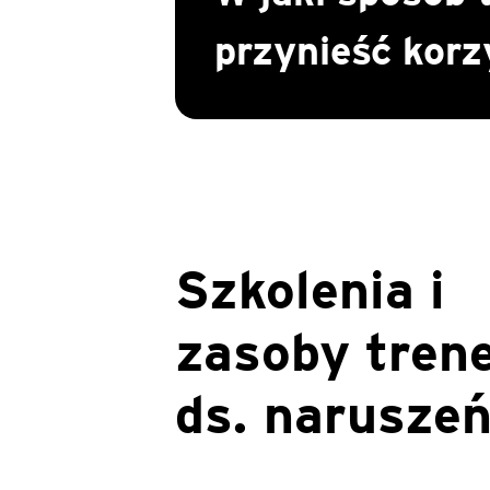
przynieść korzy
Szkolenia i
zasoby tren
ds. narusze