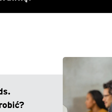
ds.
robić?