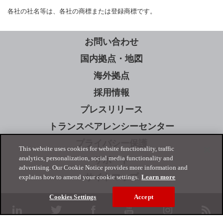
各社の社名等は、各社の商標または登録商標です。
お問い合わせ
国内拠点・地図
海外拠点
採用情報
プレスリリース
トランスペアレンシーセンター
プライバシー保護
This website uses cookies for website functionality, traffic
analytics, personalization, social media functionality and
サポート
advertising. Our Cookie Notice provides more information and
サイトマップ
explains how to amend your cookie settings.
Learn more
Cookies Settings
Accept
linkedin
twitter
facebook
youtube
instagram
rss