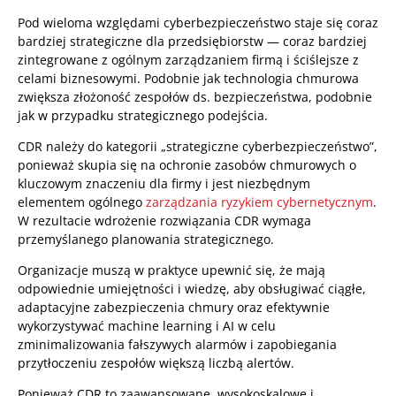
Pod wieloma względami cyberbezpieczeństwo staje się coraz
bardziej strategiczne dla przedsiębiorstw — coraz bardziej
zintegrowane z ogólnym zarządzaniem firmą i ściślejsze z
celami biznesowymi. Podobnie jak technologia chmurowa
zwiększa złożoność zespołów ds. bezpieczeństwa, podobnie
jak w przypadku strategicznego podejścia.
CDR należy do kategorii „strategiczne cyberbezpieczeństwo”,
ponieważ skupia się na ochronie zasobów chmurowych o
kluczowym znaczeniu dla firmy i jest niezbędnym
elementem ogólnego
zarządzania ryzykiem cybernetycznym
.
W rezultacie wdrożenie rozwiązania CDR wymaga
przemyślanego planowania strategicznego.
Organizacje muszą w praktyce upewnić się, że mają
odpowiednie umiejętności i wiedzę, aby obsługiwać ciągłe,
adaptacyjne zabezpieczenia chmury oraz efektywnie
wykorzystywać machine learning i AI w celu
zminimalizowania fałszywych alarmów i zapobiegania
przytłoczeniu zespołów większą liczbą alertów.
Ponieważ CDR to zaawansowane, wysokoskalowe i