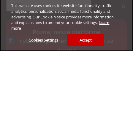
expand_more
Polski
This website uses cookies for website functionality, traffic
analytics, personalization, social media functionality and
advertising. Our Cookie Notice provides more information
and explains how to amend your cookie settings.
Learn
more
Poznaj naszą platformę
cyberbezpieczeństwa dla firm za
Cookies Settings
Accept
darmo
Zacznij 30-dniowy okres próbny
Prywatność
Informacje prawne
Dostępność
Warunki użytkowania
Mapa witryny