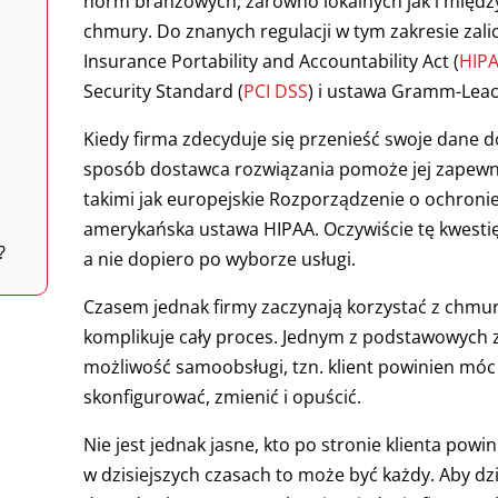
norm branżowych, zarówno lokalnych jak i międz
chmury. Do znanych regulacji w tym zakresie zali
Insurance Portability and Accountability Act (
HIP
Security Standard (
PCI DSS
) i ustawa Gramm-Leach
Kiedy firma zdecyduje się przenieść swoje dane d
sposób dostawca rozwiązania pomoże jej zapewn
takimi jak europejskie Rozporządzenie o ochron
amerykańska ustawa HIPAA. Oczywiście tę kwesti
?
a nie dopiero po wyborze usługi.
Czasem jednak firmy zaczynają korzystać z chmur
komplikuje cały proces. Jednym z podstawowych
możliwość samoobsługi, tzn. klient powinien móc
skonfigurować, zmienić i opuścić.
Nie jest jednak jasne, kto po stronie klienta powi
w dzisiejszych czasach to może być każdy. Aby dz