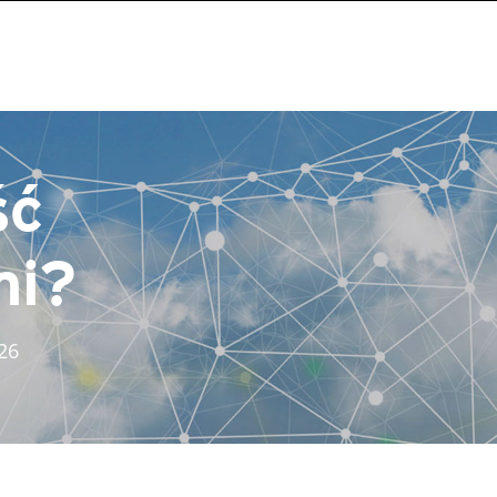
ść
mi?
026