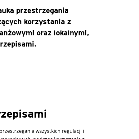
auka przestrzegania
ących korzystania z
anżowymi oraz lokalnymi,
rzepisami.
rzepisami
rzestrzegania wszystkich regulacji i