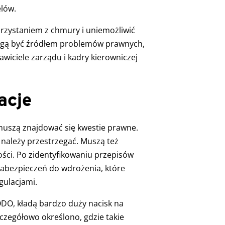
lów.
zystaniem z chmury i uniemożliwić
gą być źródłem problemów prawnych,
wiciele zarządu i kadry kierowniczej
acje
uszą znajdować się kwestie prawne.
 należy przestrzegać. Muszą też
ści. Po zidentyfikowaniu przepisów
zabezpieczeń do wdrożenia, które
gulacjami.
ODO, kładą bardzo duży nacisk na
egółowo określono, gdzie takie