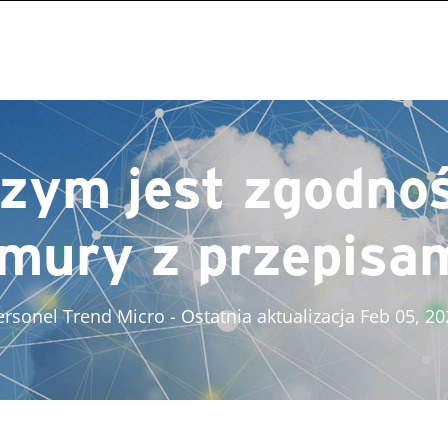
zym jest zgodno
mury z przepisa
ersonel Trend Micro
- Ostatnia aktualizacja Feb 05, 2