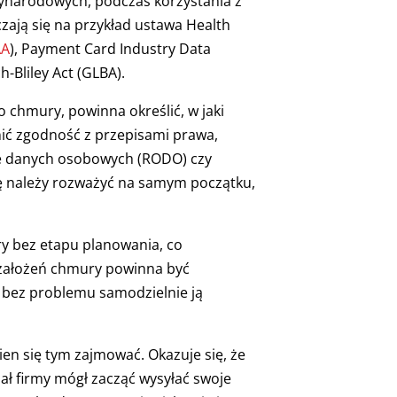
ynarodowych, podczas korzystania z
czają się na przykład ustawa Health
AA
), Payment Card Industry Data
-Bliley Act (GLBA).
o chmury, powinna określić, w jaki
ić zgodność z przepisami prawa,
ie danych osobowych (RODO) czy
ę należy rozważyć na samym początku,
y bez etapu planowania, co
 założeń chmury powinna być
 bez problemu samodzielnie ją
nien się tym zajmować. Okazuje się, że
iał firmy mógł zacząć wysyłać swoje