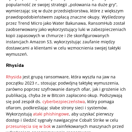
popularność ze swojej strategii „polowania na duże gry”,
wymierzając się w duże przedsiębiorstwa, które z większym
prawdopodobieństwem zapłacą znaczne okupy. Wyśledzony
przez Trend Micro jako Water Bakunawa, RansomHub został
zaobserwowany jako wykorzystujący luki w zabezpieczeniach
kopii zapasowych w chmurze i źle skonfigurowanych
instancjach Amazon S3, wykorzystując zaufanie między
dostawcami a klientami w celu wzmocnienia swojej taktyki
wymuszeń.
Rhysida
Rhysida
jest grupą ransomware, która wyszła na jaw na
początku 2023 r., stosując podwójną taktykę wymuszenia,
zarówno poprzez szyfrowanie danych ofiar, jak i grożenie ich
publikacją, chyba że w Bitcoin zapłacono okup. Podszywają
się pod zespół ds.
cyberbezpieczeństwa
, który pomaga
ofiarom, podkreślając słabe strony sieci i systemów.
Wykorzystują
ataki phishingowe
, aby uzyskać pierwszy
dostęp i śledzić sygnały nawigacyjne Cobalt Strike w celu
przesunięcia się w bok
w zainfekowanych maszynach przed