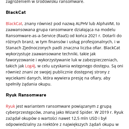
zagrożeniem w środowisku ransomware.
BlackCat
BlackCat
, znany również pod nazwą ALPHV lub AlphaVM, to
zaawansowana grupa ransomware działająca na modelu
Ransomware-as-a-Service (RaaS) od końca 2021 r. Dotarli do
różnych branż, w tym finansów i usług profesjonalnych, i w
Stanach Zjednoczonych padli znaczna liczba ofiar. BlackCat
wykorzystuje zaawansowane techniki, takie jak
faworyzowanie i wykorzystywanie luk w zabezpieczeniach,
takich jak
Log4J
, w celu uzyskania wstępnego dostępu. Są oni
również znani ze swojej publicznie dostępnej strony z
wyciekami danych, która wywiera presję na ofiary, aby
spełniły żądania okupu.
Ryuk Ransomware
Ryuk
jest wariantem ransomware powiązanym z grupą
cyberprzestępców, znaną jako Wizard Spider. W 2019 r. Ryuk
zażądał okupów o wartości nawet 12,5 mln USD i był
odpowiedzialny za niektóre z największych żądań okupu w