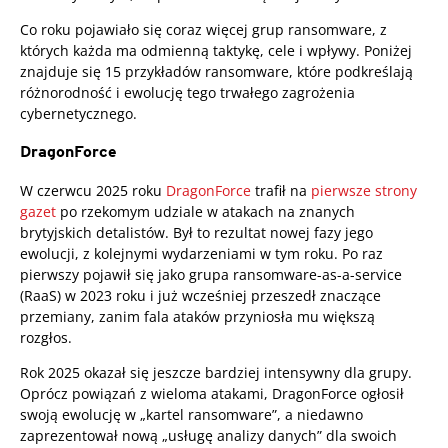
Co roku pojawiało się coraz więcej grup ransomware, z
których każda ma odmienną taktykę, cele i wpływy. Poniżej
znajduje się 15 przykładów ransomware, które podkreślają
różnorodność i ewolucję tego trwałego zagrożenia
cybernetycznego.
DragonForce
W czerwcu 2025 roku
DragonForce
trafił na
pierwsze strony
gazet
po rzekomym udziale w atakach na znanych
brytyjskich detalistów. Był to rezultat nowej fazy jego
ewolucji, z kolejnymi wydarzeniami w tym roku. Po raz
pierwszy pojawił się jako grupa ransomware-as-a-service
(RaaS) w 2023 roku i już wcześniej przeszedł znaczące
przemiany, zanim fala ataków przyniosła mu większą
rozgłos.
Rok 2025 okazał się jeszcze bardziej intensywny dla grupy.
Oprócz powiązań z wieloma atakami, DragonForce ogłosił
swoją ewolucję w „kartel ransomware”, a niedawno
zaprezentował nową „usługę analizy danych” dla swoich