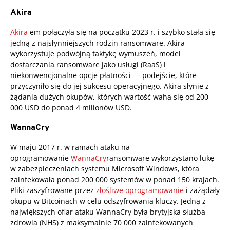
Akira
Akira
em połączyła się na początku 2023 r. i szybko stała się
jedną z najsłynniejszych rodzin ransomware. Akira
wykorzystuje podwójną taktykę wymuszeń, model
dostarczania ransomware jako usługi (RaaS) i
niekonwencjonalne opcje płatności — podejście, które
przyczyniło się do jej sukcesu operacyjnego. Akira słynie z
żądania dużych okupów, których wartość waha się od 200
000 USD do ponad 4 milionów USD.
WannaCry
W maju 2017 r. w ramach ataku na
oprogramowanie
WannaCry
ransomware wykorzystano lukę
w zabezpieczeniach systemu Microsoft Windows, która
zainfekowała ponad 200 000 systemów w ponad 150 krajach.
Pliki zaszyfrowane przez
złośliwe oprogramowanie
i zażądały
okupu w Bitcoinach w celu odszyfrowania kluczy. Jedną z
największych ofiar ataku WannaCry była brytyjska służba
zdrowia (NHS) z maksymalnie 70 000 zainfekowanych