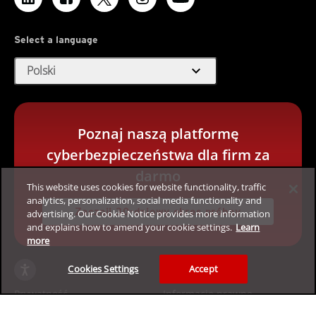
Select a language
expand_more
Polski
Poznaj naszą platformę
cyberbezpieczeństwa dla firm za
darmo
This website uses cookies for website functionality, traffic
analytics, personalization, social media functionality and
Zacznij 30-dniowy okres próbny
advertising. Our Cookie Notice provides more information
and explains how to amend your cookie settings.
Learn
more
Cookies Settings
Accept
Prywatność
Informacje prawne