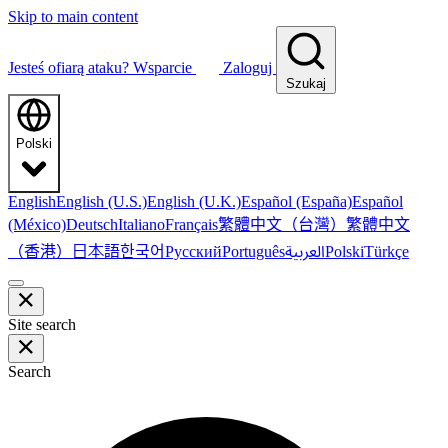
Skip to main content
Jesteś ofiarą ataku?
Wsparcie
Zaloguj
Szukaj
Polski
English
English (U.S.)
English (U.K.)
Español (España)
Español
繁體中文（台灣）
繁體中文
(México)
Deutsch
Italiano
Français
（香港）
한국어
日本語
العربية
Русский
Português
Polski
Türkçe
Site search
Search