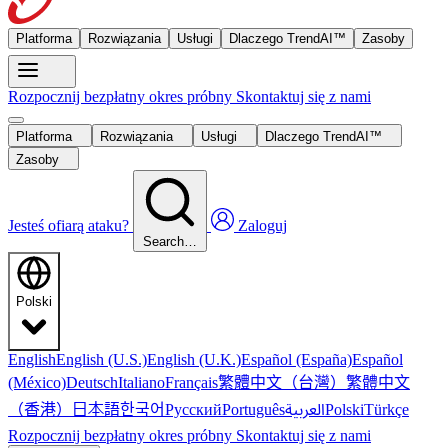
Platforma
Rozwiązania
Usługi
Dlaczego TrendAI™
Zasoby
Rozpocznij bezpłatny okres próbny
Skontaktuj się z nami
Platforma
Rozwiązania
Usługi
Dlaczego TrendAI™
Zasoby
Jesteś ofiarą ataku?
Zaloguj
Search…
Polski
English
English (U.S.)
English (U.K.)
Español (España)
Español
繁體中文（台灣）
繁體中文
(México)
Deutsch
Italiano
Français
（香港）
한국어
日本語
العربية
Русский
Português
Polski
Türkçe
Rozpocznij bezpłatny okres próbny
Skontaktuj się z nami