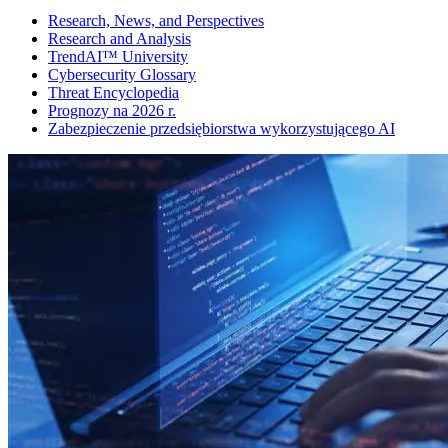
Research, News, and Perspectives
Research and Analysis
TrendAI™ University
Cybersecurity Glossary
Threat Encyclopedia
Prognozy na 2026 r.
Zabezpieczenie przedsiębiorstwa wykorzystującego AI