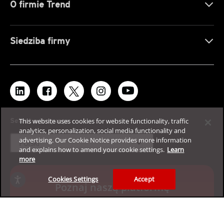
O firmie Trend
Siedziba firmy
This website uses cookies for website functionality, traffic
Select a language
analytics, personalization, social media functionality and
advertising. Our Cookie Notice provides more information
expand_more
Polski
and explains how to amend your cookie settings.
Learn
more
Cookies Settings
Accept
Poznaj naszą platformę
cyberbezpieczeństwa dla firm za
darmo