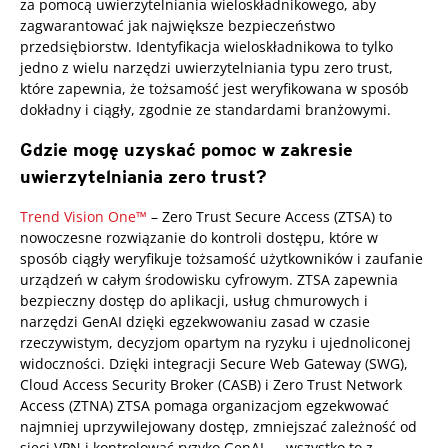
za pomocą uwierzytelniania wieloskładnikowego, aby
zagwarantować jak największe bezpieczeństwo
przedsiębiorstw. Identyfikacja wieloskładnikowa to tylko
jedno z wielu narzędzi uwierzytelniania typu zero trust,
które zapewnia, że tożsamość jest weryfikowana w sposób
dokładny i ciągły, zgodnie ze standardami branżowymi.
Gdzie mogę uzyskać pomoc w zakresie
uwierzytelniania zero trust?
One-Platform
Trend Vision One™
– Zero Trust Secure Access (ZTSA) to
nowoczesne rozwiązanie do kontroli dostępu, które w
sposób ciągły weryfikuje tożsamość użytkowników i zaufanie
urządzeń w całym środowisku cyfrowym. ZTSA zapewnia
bezpieczny dostęp do aplikacji, usług chmurowych i
narzędzi GenAI dzięki egzekwowaniu zasad w czasie
rzeczywistym, decyzjom opartym na ryzyku i ujednoliconej
widoczności. Dzięki integracji Secure Web Gateway (SWG),
Cloud Access Security Broker (CASB) i Zero Trust Network
Access (ZTNA) ZTSA pomaga organizacjom egzekwować
najmniej uprzywilejowany dostęp, zmniejszać zależność od
sieci VPN i kontrolować ryzyko GenAI — wszystko to z