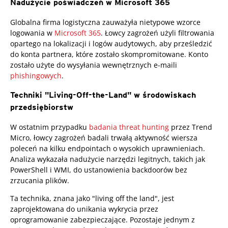
Nadużycie poświadczeń w Microsoft 365
Globalna firma logistyczna zauważyła nietypowe wzorce
logowania w
Microsoft 365
. Łowcy zagrożeń użyli filtrowania
opartego na lokalizacji i logów audytowych, aby prześledzić
do konta partnera, które zostało skompromitowane. Konto
zostało użyte do wysyłania wewnętrznych e-maili
phishingowych
.
Techniki "Living-Off-the-Land" w środowiskach
przedsiębiorstw
News Article
W ostatnim przypadku
badania threat hunting
przez Trend
Micro, łowcy zagrożeń badali trwałą aktywność wiersza
poleceń na kilku endpointach o wysokich uprawnieniach.
Analiza wykazała nadużycie narzędzi legitnych, takich jak
PowerShell i WMI, do ustanowienia backdoorów bez
zrzucania plików.
Ta technika, znana jako "living off the land", jest
zaprojektowana do unikania wykrycia przez
oprogramowanie zabezpieczające. Pozostaje jednym z