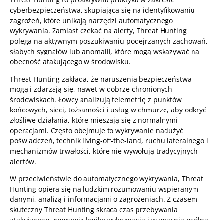
cyberbezpieczeństwa, skupiająca się na identyfikowaniu
zagrożeń, które unikają narzędzi automatycznego
wykrywania. Zamiast czekać na alerty, Threat Hunting
polega na aktywnym poszukiwaniu podejrzanych zachowań,
słabych sygnałów lub anomalii, które mogą wskazywać na
obecność atakującego w środowisku.
Threat Hunting zakłada, że naruszenia bezpieczeństwa
mogą i zdarzają się, nawet w dobrze chronionych
środowiskach. Łowcy analizują telemetrię z punktów
końcowych, sieci, tożsamości i usług w chmurze, aby odkryć
złośliwe działania, które mieszają się z normalnymi
operacjami. Często obejmuje to wykrywanie nadużyć
poświadczeń, technik living-off-the-land, ruchu lateralnego i
mechanizmów trwałości, które nie wywołują tradycyjnych
alertów.
W przeciwieństwie do automatycznego wykrywania, Threat
Hunting opiera się na ludzkim rozumowaniu wspieranym
danymi, analizą i informacjami o zagrożeniach. Z czasem
skuteczny Threat Hunting skraca czas przebywania
atakującego, poprawia logikę wykrywania i wzmacnia ogólną