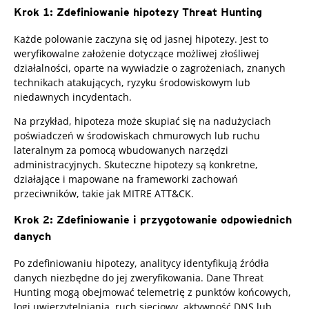
Krok 1: Zdefiniowanie hipotezy Threat Hunting
Każde polowanie zaczyna się od jasnej hipotezy. Jest to
weryfikowalne założenie dotyczące możliwej złośliwej
działalności, oparte na wywiadzie o zagrożeniach, znanych
technikach atakujących, ryzyku środowiskowym lub
niedawnych incydentach.
Na przykład, hipoteza może skupiać się na nadużyciach
poświadczeń w środowiskach chmurowych lub ruchu
lateralnym za pomocą wbudowanych narzędzi
administracyjnych. Skuteczne hipotezy są konkretne,
działające i mapowane na frameworki zachowań
przeciwników, takie jak MITRE ATT&CK.
Krok 2: Zdefiniowanie i przygotowanie odpowiednich
danych
Po zdefiniowaniu hipotezy, analitycy identyfikują źródła
danych niezbędne do jej zweryfikowania. Dane Threat
Hunting mogą obejmować telemetrię z punktów końcowych,
logi uwierzytelniania, ruch sieciowy, aktywność DNS lub