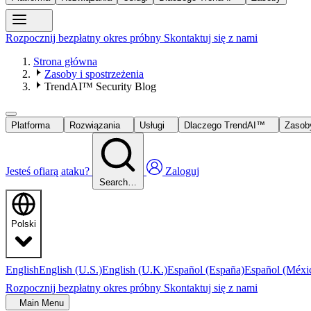
Rozpocznij bezpłatny okres próbny
Skontaktuj się z nami
Strona główna
Zasoby i spostrzeżenia
TrendAI™ Security Blog
Platforma
Rozwiązania
Usługi
Dlaczego TrendAI™
Zaso
Jesteś ofiarą ataku?
Zaloguj
Search…
Polski
English
English (U.S.)
English (U.K.)
Español (España)
Español (Méxi
Rozpocznij bezpłatny okres próbny
Skontaktuj się z nami
Main Menu