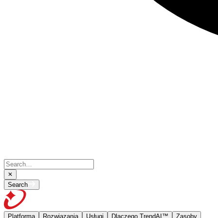
Search
Platforma
Rozwiązania
Usługi
Dlaczego TrendAI™
Zasoby