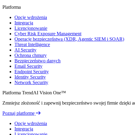
Platforma
Opcje wdrożenia
Integracja
Licencjonowanie
Cyber Risk Exposure Management
Operacje bezpieczeństwa (XDR, Agentic SIEM i SOAR)
Threat Intelligence
AI Security
Ochrona chmury
Bezpieczeństwo danych
Email Security
Endpoint Security
Identity Security
Network Security
Platforma TrendAI Vision One™
Zmniejsz złożoność i zapewnij bezpieczeństwo swojej firmie dzięki ada
Poznaj platformę
Opcje wdrożenia
Integracja
Licencjonowanie