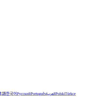
한국어
本語
العربية
Русский
Português
Polski
Türkçe