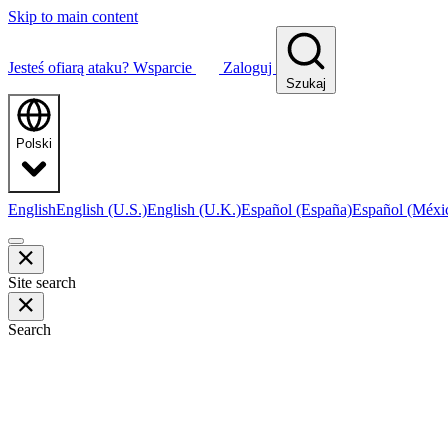
Skip to main content
Jesteś ofiarą ataku?
Wsparcie
Zaloguj
Szukaj
Polski
English
English (U.S.)
English (U.K.)
Español (España)
Español (Méxi
Site search
Search