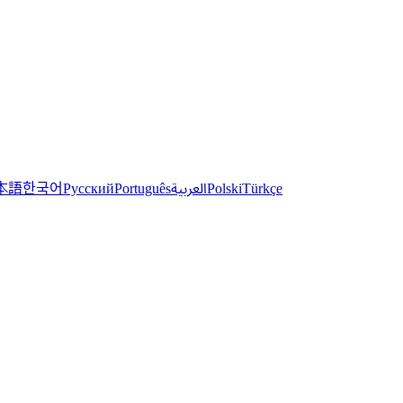
한국어
本語
العربية
Русский
Português
Polski
Türkçe