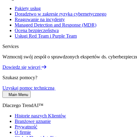
Pakiety usług
Doradztwo w zakresie ryzyka cybernetycznego
Reagowanie na incydenty
Managed Detection and Response (MDR)
Ocena bezpieczeństwa
Usługi Red Team i Purple Team
Services
Wzmocnij swój zespół o sprawdzonych ekspertów ds. cyberbezpiecze
Dowiedz się więcej
Szukasz pomocy?
Uzyskaj pomoc techniczną
Main Menu
Dlaczego TrendAI™
Historie naszych Klientów
Branżowe uznanie
Prywatność
O firmie