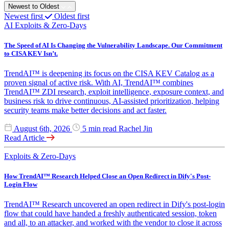
Newest to Oldest
Newest first
Oldest first
AI
Exploits & Zero-Days
The Speed of AI Is Changing the Vulnerability Landscape. Our Commitment
to CISA KEV Isn’t.
TrendAI™ is deepening its focus on the CISA KEV Catalog as a
proven signal of active risk. With AI, TrendAI™ combines
TrendAI™ ZDI research, exploit intelligence, exposure context, and
business risk to drive continuous, AI-assisted prioritization, helping
security teams make better decisions and act faster.
August 6th, 2026
5 min read
Rachel Jin
Read Article
Exploits & Zero-Days
How TrendAI™ Research Helped Close an Open Redirect in Dify's Post-
Login Flow
TrendAI™ Research uncovered an open redirect in Dify's post-login
flow that could have handed a freshly authenticated session, token
and all, to an attacker, and worked with the vendor to close it across