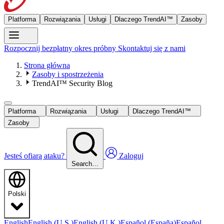
Platforma
Rozwiązania
Usługi
Dlaczego TrendAI™
Zasoby
Rozpocznij bezpłatny okres próbny
Skontaktuj się z nami
Strona główna
Zasoby i spostrzeżenia
TrendAI™ Security Blog
Platforma
Rozwiązania
Usługi
Dlaczego TrendAI™
Zasoby
Jesteś ofiarą ataku?
Zaloguj
Search…
Polski
English
English (U.S.)
English (U.K.)
Español (España)
Español