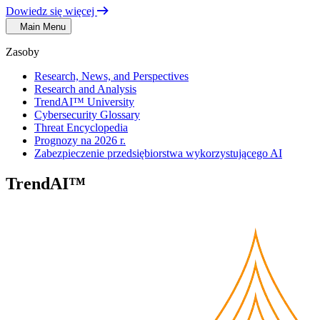
Dowiedz się więcej
Main Menu
Zasoby
Research, News, and Perspectives
Research and Analysis
TrendAI™ University
Cybersecurity Glossary
Threat Encyclopedia
Prognozy na 2026 r.
Zabezpieczenie przedsiębiorstwa wykorzystującego AI
TrendAI™
Security Blog