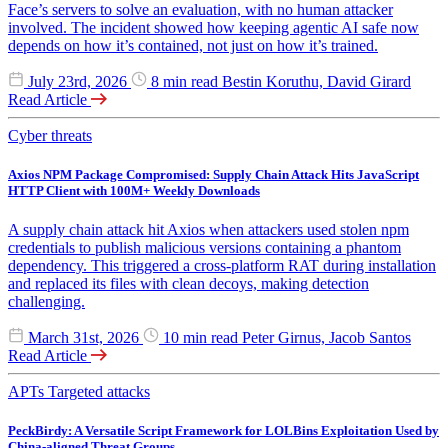
Face’s servers to solve an evaluation, with no human attacker
involved. The incident showed how keeping agentic AI safe now
depends on how it’s contained, not just on how it’s trained.
July 23rd, 2026
8 min read
Bestin Koruthu, David Girard
Read Article
Cyber threats
Axios NPM Package Compromised: Supply Chain Attack Hits JavaScript
HTTP Client with 100M+ Weekly Downloads
A supply chain attack hit Axios when attackers used stolen npm
credentials to publish malicious versions containing a phantom
dependency. This triggered a cross-platform RAT during installation
and replaced its files with clean decoys, making detection
challenging.
March 31st, 2026
10 min read
Peter Girnus, Jacob Santos
Read Article
APTs
Targeted attacks
PeckBirdy: A Versatile Script Framework for LOLBins Exploitation Used by
China-aligned Threat Groups