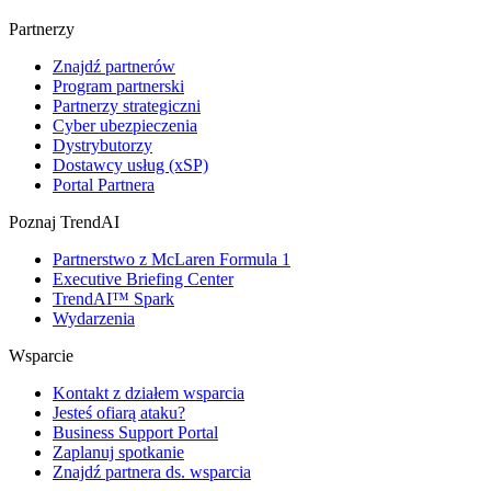
Partnerzy
Znajdź partnerów
Program partnerski
Partnerzy strategiczni
Cyber ubezpieczenia
Dystrybutorzy
Dostawcy usług (xSP)
Portal Partnera
Poznaj TrendAI
Partnerstwo z McLaren Formula 1
Executive Briefing Center
TrendAI™ Spark
Wydarzenia
Wsparcie
Kontakt z działem wsparcia
Jesteś ofiarą ataku?
Business Support Portal
Zaplanuj spotkanie
Znajdź partnera ds. wsparcia