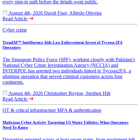
every sign-in path before the details went public.
August 4th, 2026
David Fiser, Alfredo Oliveira
Read Article
Cyber crime
TrendAI™ Intelligence Aids Law Enforcement Arrest of Tycoon 2FA
Operators
The Singapore Police Force (SPF), working closely with Pakistan's
National Cyber Crime Investigation Agency (NCCIA) and
INTERPOL has arrested two individuals linked to Tycoon2FA, a
phishing operation that served criminal customers across four
continents.
August 4th, 2026
Christopher Boyton, Stephen Hilt
Read Article
OT & critical infrastructure
MFA & authentication
Malicious Cyber Activity Targeting US Water Utilities: What Operators
Need To Know
Disruption reported across at least seven states, from equipment left