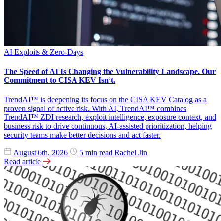
AI
Exploits & Zero-Days
The Speed of AI Is Changing the Vulnerability Landscape. Our
Commitment to CISA KEV Isn’t.
TrendAI™ is deepening its focus on the CISA KEV Catalog as a
proven signal of active risk. With AI, TrendAI™ combines
TrendAI™ ZDI research, exploit intelligence, exposure context, and
business risk to drive continuous, AI-assisted prioritization, helping
security teams make better decisions and act faster.
August 6th, 2026
5 min read
Rachel Jin
Read article