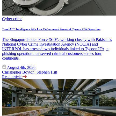
Cyber crime
TrendAI™ Intelligence Aids Law Enforcement Arrest of Tycoon 2FA Operators
The Singapore Police Force (SPF), working closely with Pakistan's
National Cyber Crime Investigation Agency (NCCIA) and
INTERPOL has arrested two individuals linked to Tycoon2FA, a
phishing operation that served criminal customers across four
continents.
August 4th, 2026
Christopher Boyton, Stephen Hilt
Read article