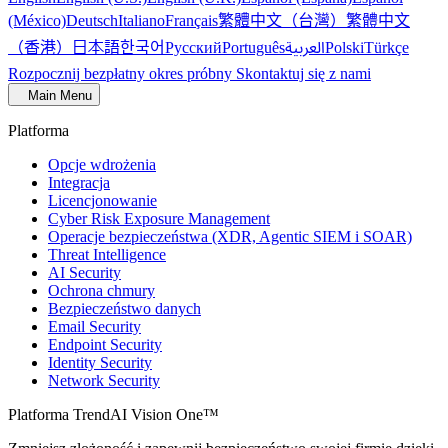
繁體中文（台灣）
繁體中文
(México)
Deutsch
Italiano
Français
（香港）
한국어
日本語
العربية
Русский
Português
Polski
Türkçe
Rozpocznij bezpłatny okres próbny
Skontaktuj się z nami
Main Menu
Platforma
Opcje wdrożenia
Integracja
Licencjonowanie
Cyber Risk Exposure Management
Operacje bezpieczeństwa (XDR, Agentic SIEM i SOAR)
Threat Intelligence
AI Security
Ochrona chmury
Bezpieczeństwo danych
Email Security
Endpoint Security
Identity Security
Network Security
Platforma TrendAI Vision One™