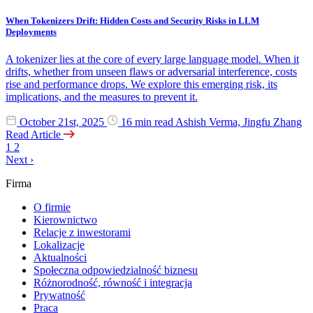
When Tokenizers Drift: Hidden Costs and Security Risks in LLM
Deployments
A tokenizer lies at the core of every large language model. When it
drifts, whether from unseen flaws or adversarial interference, costs
rise and performance drops. We explore this emerging risk, its
implications, and the measures to prevent it.
October 21st, 2025
16 min read
Ashish Verma, Jingfu Zhang
Read Article
1
2
Next
›
Firma
O firmie
Kierownictwo
Relacje z inwestorami
Lokalizacje
Aktualności
Społeczna odpowiedzialność biznesu
Różnorodność, równość i integracja
Prywatność
Praca