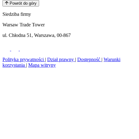
Powrót do góry
Siedziba firmy
Warsaw Trade Tower
ul. Chłodna 51, Warszawa, 00-867
Polityka prywatności
|
Dział prawny
|
Dostępność
|
Warunki
korzystania
|
Mapa witryny