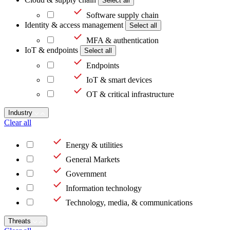
Select all
Software supply chain
Identity & access management
Select all
MFA & authentication
IoT & endpoints
Select all
Endpoints
IoT & smart devices
OT & critical infrastructure
Industry
Clear all
Energy & utilities
General Markets
Government
Information technology
Technology, media, & communications
Threats