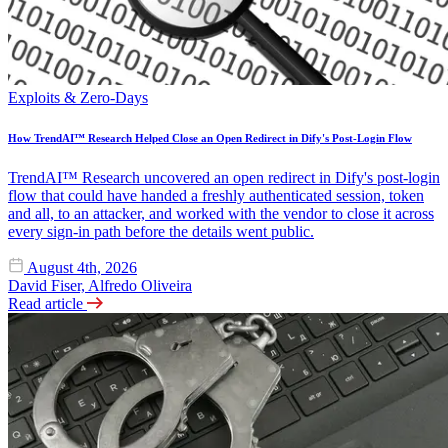
Exploits & Zero-Days
How TrendAI™ Research Helped Close an Open Redirect in Dify's Post-Login Flow
TrendAI™ Research uncovered an open redirect in Dify's post-login
flow that could have handed a freshly authenticated session, token
and all, to an attacker, and worked with the vendor to close it across
every sign-in path before the details went public.
August 4th, 2026
David Fiser, Alfredo Oliveira
Read article