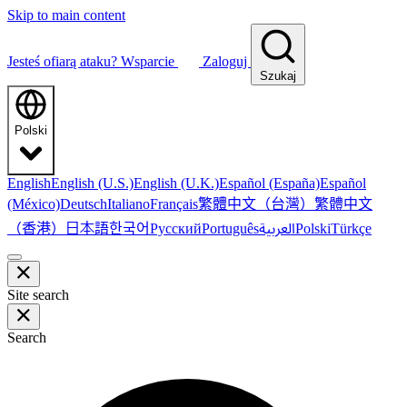
Skip to main content
Jesteś ofiarą ataku?
Wsparcie
Zaloguj
Szukaj
Polski
English
English (U.S.)
English (U.K.)
Español (España)
Español
繁體中文（台灣）
繁體中文
(México)
Deutsch
Italiano
Français
（香港）
한국어
日本語
العربية
Русский
Português
Polski
Türkçe
Site search
Search