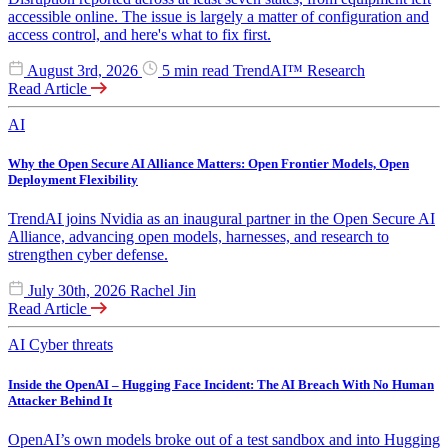
accessible online. The issue is largely a matter of configuration and
access control, and here's what to fix first.
August 3rd, 2026
5 min read
TrendAI™ Research
Read Article
AI
Why the Open Secure AI Alliance Matters: Open Frontier Models, Open
Deployment Flexibility
TrendAI joins Nvidia as an inaugural partner in the Open Secure AI
Alliance, advancing open models, harnesses, and research to
strengthen cyber defense.
July 30th, 2026
Rachel Jin
Read Article
AI
Cyber threats
Inside the OpenAI – Hugging Face Incident: The AI Breach With No Human
Attacker Behind It
OpenAI’s own models broke out of a test sandbox and into Hugging