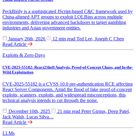
PeckBirdy is a sophisticated JScript-based C&C framework used by
China-aligned APT groups to exploit LOLBins across multiple
environments, delivering advanced backdoors to target gambling
industries and Asian government entities.
January 26th, 2026
12 min read
Ted Lee, Joseph C Chen
Read Article
Exploits & Zero-Days
CVE-2025-55182: React2Shell Analysis, Proof-of-Concept Chaos, and In-the-
Wild Exploitation
CVE-2025-55182 is a CVSS 10.0 pre-authentication RCE affecting
React Server Components. Amid the flood of fake proof-of-concept
exploits, scanners, exploits, and widespread misconceptions, this
technical analysis intends to cut through the noise.
December 10th, 2025
21 min read
Peter Girnus, Deep Patel,
Jack Walsh, Lucas Silva…
Read Article
LLMs