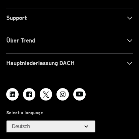
Support
Über Trend
Hauptniederlassung DACH
Select a language
expand_more
Deutsch