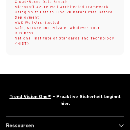
Cloud-Based Data Breach
Microsoft Azure Well-Architected Framework
Using Shift-Left to Find Vulnerabilities Before
Deployment
AWS Well-Architected
Safe, Secure and Private, Whatever Your
Business
National Institute of Standards and Technology
(NIST)
Trend Vision One™
– Proaktive Sicherheit beginnt
hier.
Ressourcen