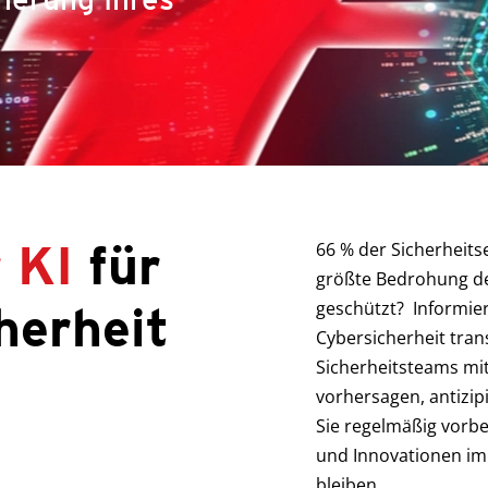
n
r KI
für
66 % der Sicherheits
größte Bedrohung des
herheit
geschützt? Informiere
Cybersicherheit tran
Sicherheitsteams mit
vorhersagen, antizi
Sie regelmäßig vorbe
und Innovationen im
bleiben.