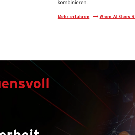
kombinieren.
Mehr erfahren
When AI Goes 
uensvoll
erheit