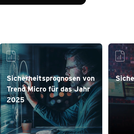
dictions
Sicherheitsprognosen von
Siche
Trend Micro für das Jahr
2025