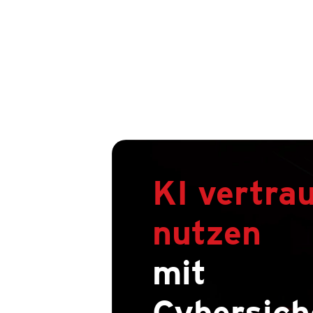
KI vertra
nutzen
mit
Cybersich