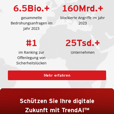
6.5
Bio.+
160
Mrd.+
gesammelte
blockierte Angriffe im Jahr
Bedrohungsanfragen im
2023
Jahr 2023
#
1
25
Tsd.+
im Ranking zur
Unternehmen
Offenlegung von
Sicherheitslücken
Mehr erfahren
Schützen Sie Ihre digitale
Zukunft mit TrendAI™