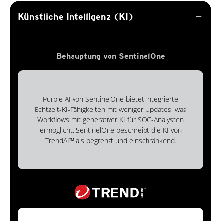
remove
Künstliche Intelligenz (KI)
Behauptung von SentinelOne
Purple AI von SentinelOne bietet integrierte
Echtzeit-KI-Fähigkeiten mit weniger Updates, was
Workflows mit generativer KI für SOC-Analysten
ermöglicht. SentinelOne beschreibt die KI von
TrendAI™ als begrenzt und einschränkend.