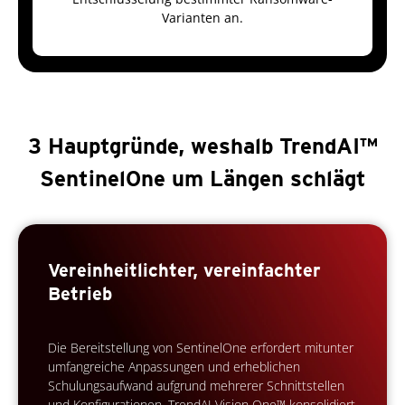
Varianten an.
3 Hauptgründe, weshalb TrendAI™
SentinelOne um Längen schlägt
Vereinheitlichter, vereinfachter
Betrieb
Die Bereitstellung von SentinelOne erfordert mitunter
umfangreiche Anpassungen und erheblichen
Schulungsaufwand aufgrund mehrerer Schnittstellen
und Konfigurationen. TrendAI Vision One™ konsolidiert