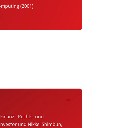
omputing (2001)
remove
Finanz-, Rechts- und
 Investor und Nikkei Shimbun,