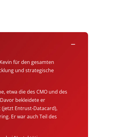
remove
 Kevin für den gesamten
cklung und strategische
inne, etwa die des CMO und des
Davor bekleidete er
(jetzt Entrust-Datacard),
ing. Er war auch Teil des