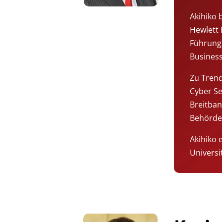
Akihiko 
Hewlett 
Führungs
Business
Zu Trend
Cyber Se
Breitban
Behörde
Akihiko 
Universit