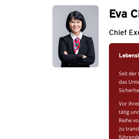
Eva C
Chief Ex
Lebensl
Seit der
das Unte
Sicherhe
Vor ihre
tätig un
Reihe vo
zu trans
führende