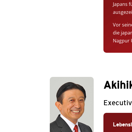
Japans f
ausgezei
Vor sein
die japa
Nagpur U
Akihi
Executiv
Lebensl