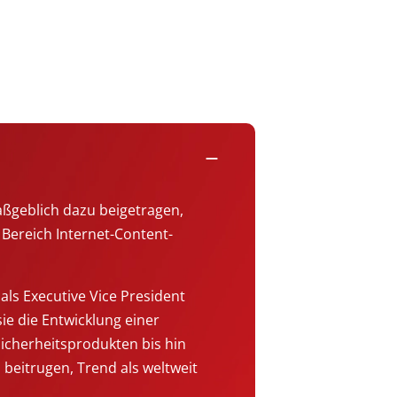
remove
aßgeblich dazu beigetragen,
Bereich Internet-Content-
ls Executive Vice President
sie die Entwicklung einer
icherheitsprodukten bis hin
beitrugen, Trend als weltweit