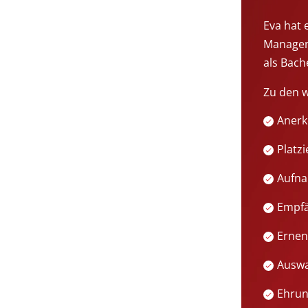
Eva hat 
Manageme
als Bach
Zu den w
Anerk
Platz
Aufna
Empfä
Ernen
Auswa
Ehrun