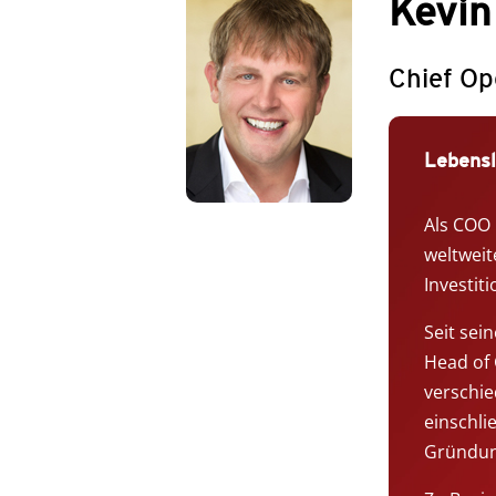
Kevin
Chief Op
Lebensl
Als COO 
weltweit
Investit
Seit sei
Head of 
verschie
einschli
Gründun