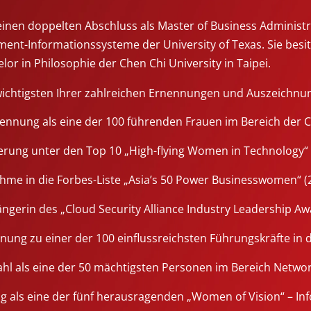
einen doppelten Abschluss als Master of Business Administ
nt-Informationssysteme der University of Texas. Sie besi
elor in Philosophie der Chen Chi University in Taipei.
ichtigsten Ihrer zahlreichen Ernennungen und Auszeichnu
ennung als eine der 100 führenden Frauen im Bereich der C
ierung unter den Top 10 „High-flying Women in Technology“ 
hme in die Forbes-Liste „Asia’s 50 Power Businesswomen“ (
ngerin des „Cloud Security Alliance Industry Leadership Aw
nung zu einer der 100 einflussreichsten Führungskräfte in 
hl als eine der 50 mächtigsten Personen im Bereich Networ
g als eine der fünf herausragenden „Women of Vision“ – Inf