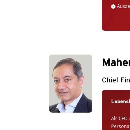
Ausze
Mahen
Chief Fin
Lebensl
Als CFO 
Personal