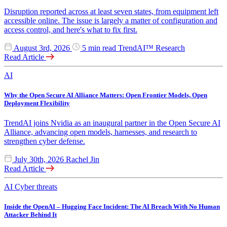
Disruption reported across at least seven states, from equipment left
accessible online. The issue is largely a matter of configuration and
access control, and here's what to fix first.
August 3rd, 2026
5 min read
TrendAI™ Research
Read Article
AI
Why the Open Secure AI Alliance Matters: Open Frontier Models, Open
Deployment Flexibility
TrendAI joins Nvidia as an inaugural partner in the Open Secure AI
Alliance, advancing open models, harnesses, and research to
strengthen cyber defense.
July 30th, 2026
Rachel Jin
Read Article
AI
Cyber threats
Inside the OpenAI – Hugging Face Incident: The AI Breach With No Human
Attacker Behind It