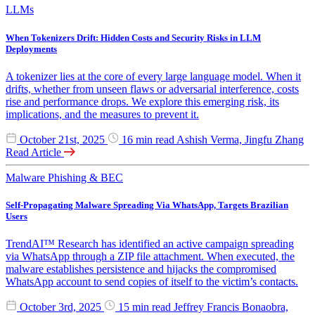
LLMs
When Tokenizers Drift: Hidden Costs and Security Risks in LLM
Deployments
A tokenizer lies at the core of every large language model. When it
drifts, whether from unseen flaws or adversarial interference, costs
rise and performance drops. We explore this emerging risk, its
implications, and the measures to prevent it.
October 21st, 2025
16 min read
Ashish Verma, Jingfu Zhang
Read Article
Malware
Phishing & BEC
Self-Propagating Malware Spreading Via WhatsApp, Targets Brazilian
Users
TrendAI™ Research has identified an active campaign spreading
via WhatsApp through a ZIP file attachment. When executed, the
malware establishes persistence and hijacks the compromised
WhatsApp account to send copies of itself to the victim’s contacts.
October 3rd, 2025
15 min read
Jeffrey Francis Bonaobra,