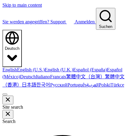
Skip to main content
Sie werden angegriffen?
Support
Anmelden
Suchen
Deutsch
English
English (U.S.)
English (U.K.)
Español (España)
Español
繁體中文（台灣）
繁體中文
(México)
Deutsch
Italiano
Français
（香港）
한국어
日本語
العربية
Русский
Português
Polski
Türkçe
Site search
Search