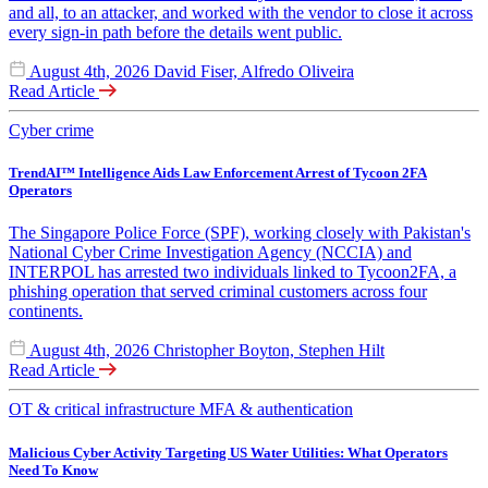
and all, to an attacker, and worked with the vendor to close it across
every sign-in path before the details went public.
August 4th, 2026
David Fiser, Alfredo Oliveira
Read Article
Cyber crime
TrendAI™ Intelligence Aids Law Enforcement Arrest of Tycoon 2FA
Operators
The Singapore Police Force (SPF), working closely with Pakistan's
National Cyber Crime Investigation Agency (NCCIA) and
INTERPOL has arrested two individuals linked to Tycoon2FA, a
phishing operation that served criminal customers across four
continents.
August 4th, 2026
Christopher Boyton, Stephen Hilt
Read Article
OT & critical infrastructure
MFA & authentication
Malicious Cyber Activity Targeting US Water Utilities: What Operators
Need To Know