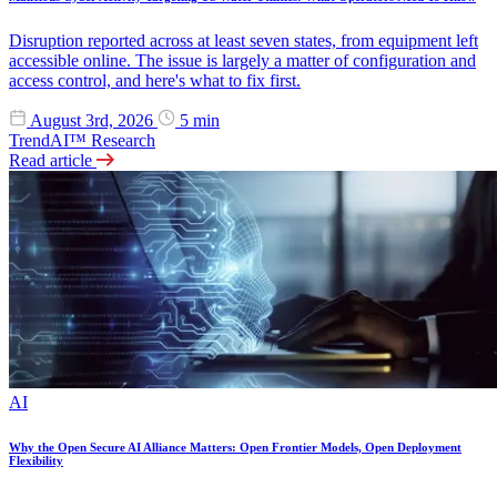
Disruption reported across at least seven states, from equipment left
accessible online. The issue is largely a matter of configuration and
access control, and here's what to fix first.
August 3rd, 2026
5 min
TrendAI™ Research
Read article
AI
Why the Open Secure AI Alliance Matters: Open Frontier Models, Open Deployment
Flexibility