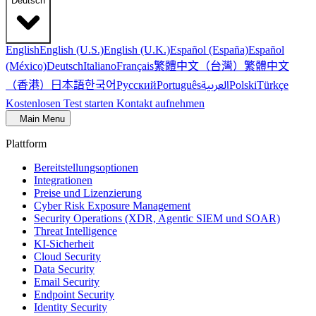
Deutsch
English
English (U.S.)
English (U.K.)
Español (España)
Español
繁體中文（台灣）
繁體中文
(México)
Deutsch
Italiano
Français
（香港）
한국어
日本語
العربية
Русский
Português
Polski
Türkçe
Kostenlosen Test starten
Kontakt aufnehmen
Main Menu
Plattform
Bereitstellungsoptionen
Integrationen
Preise und Lizenzierung
Cyber Risk Exposure Management
Security Operations (XDR, Agentic SIEM und SOAR)
Threat Intelligence
KI-Sicherheit
Cloud Security
Data Security
Email Security
Endpoint Security
Identity Security