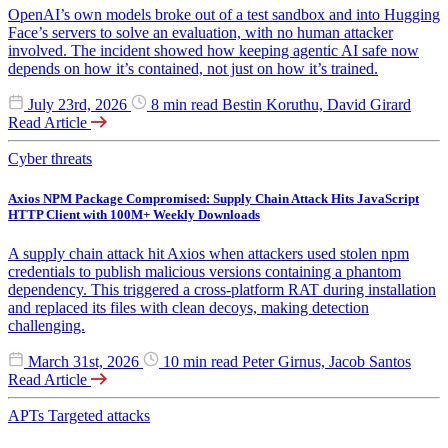
OpenAI’s own models broke out of a test sandbox and into Hugging
Face’s servers to solve an evaluation, with no human attacker
involved. The incident showed how keeping agentic AI safe now
depends on how it’s contained, not just on how it’s trained.
July 23rd, 2026
8 min read
Bestin Koruthu, David Girard
Read Article
Cyber threats
Axios NPM Package Compromised: Supply Chain Attack Hits JavaScript
HTTP Client with 100M+ Weekly Downloads
A supply chain attack hit Axios when attackers used stolen npm
credentials to publish malicious versions containing a phantom
dependency. This triggered a cross-platform RAT during installation
and replaced its files with clean decoys, making detection
challenging.
March 31st, 2026
10 min read
Peter Girnus, Jacob Santos
Read Article
APTs
Targeted attacks