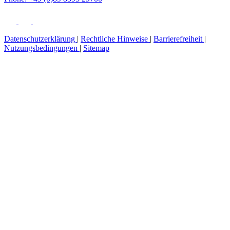
Datenschutzerklärung
|
Rechtliche Hinweise
|
Barrierefreiheit
|
Nutzungsbedingungen
|
Sitemap