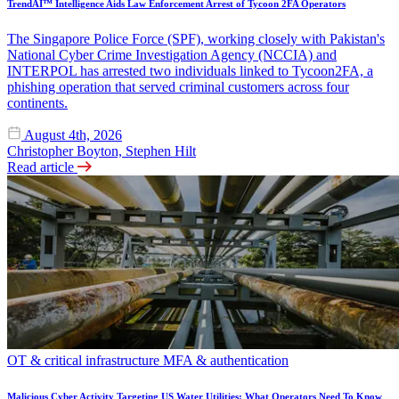
TrendAI™ Intelligence Aids Law Enforcement Arrest of Tycoon 2FA Operators
The Singapore Police Force (SPF), working closely with Pakistan's
National Cyber Crime Investigation Agency (NCCIA) and
INTERPOL has arrested two individuals linked to Tycoon2FA, a
phishing operation that served criminal customers across four
continents.
August 4th, 2026
Christopher Boyton, Stephen Hilt
Read article
OT & critical infrastructure
MFA & authentication
Malicious Cyber Activity Targeting US Water Utilities: What Operators Need To Know