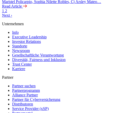
Maristel Policarpio, Sophia Nilette Robles, Cj Arsley Mateo…
Read Article
1
2
Next
›
Unternehmen
Info
Executive Leadership
Investor Relations
Standorte
Newsroom
Gesellschaftliche Verantwortung
Diversität, Fairness und Inklusion
Trust Center
Karriere
Partner
Partner suchen
Partnerprogramm
Alliance Partner
Partner für Cyberversicherung
Distributoren
Service Provider (xSP)