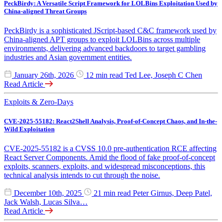
PeckBirdy: A Versatile Script Framework for LOLBins Exploitation Used by
China-aligned Threat Groups
PeckBirdy is a sophisticated JScript-based C&C framework used by
China-aligned APT groups to exploit LOLBins across multiple
environments, delivering advanced backdoors to target gambling
industries and Asian government entities.
January 26th, 2026
12 min read
Ted Lee, Joseph C Chen
Read Article
Exploits & Zero-Days
CVE-2025-55182: React2Shell Analysis, Proof-of-Concept Chaos, and In-the-
Wild Exploitation
CVE-2025-55182 is a CVSS 10.0 pre-authentication RCE affecting
React Server Components. Amid the flood of fake proof-of-concept
exploits, scanners, exploits, and widespread misconceptions, this
technical analysis intends to cut through the noise.
December 10th, 2025
21 min read
Peter Girnus, Deep Patel,
Jack Walsh, Lucas Silva…
Read Article