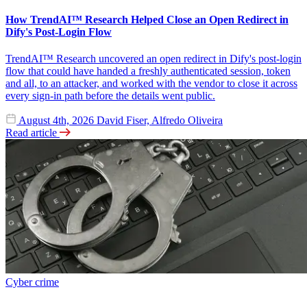
How TrendAI™ Research Helped Close an Open Redirect in
Dify's Post-Login Flow
TrendAI™ Research uncovered an open redirect in Dify's post-login
flow that could have handed a freshly authenticated session, token
and all, to an attacker, and worked with the vendor to close it across
every sign-in path before the details went public.
August 4th, 2026
David Fiser, Alfredo Oliveira
Read article
Cyber crime