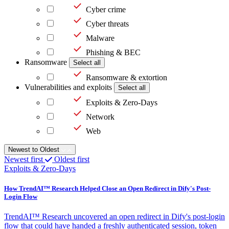
Cyber crime
Cyber threats
Malware
Phishing & BEC
Ransomware
Select all
Ransomware & extortion
Vulnerabilities and exploits
Select all
Exploits & Zero-Days
Network
Web
Newest to Oldest
Newest first
Oldest first
Exploits & Zero-Days
How TrendAI™ Research Helped Close an Open Redirect in Dify's Post-
Login Flow
TrendAI™ Research uncovered an open redirect in Dify's post-login
flow that could have handed a freshly authenticated session, token