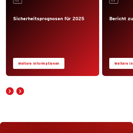
Sicherheitsprognosen für 2025
Bericht z
Weitere Informationen
Weitere I