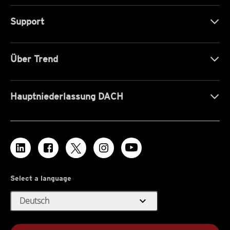
Support
Über Trend
Hauptniederlassung DACH
Select a language
expand_more
Deutsch