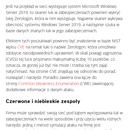
Jeśli na przykład w sieci występuje system Microsoft Windows
Server 2019, to skaner luk w zabezpieczeniach powinien wykryć
lukę Zerologon, która w nim występuje. Najpierw skaner wykrywa
obecność systemu Windows Server 2019, a następnie szuka w
bazie danych znanych luk w jego zabezpieczeniach.
Efektem tych poszukiwań powinno być znalezienie w bazie NIST
wpisu
CVE
na temat luki o nazwie Zerologon, która umożliwia
zdobycie nieodpowiednich uprawnień. W skali powagi zagrożenia
(CVSS) tej luce przyznano maksymalną liczbę 10 punktów, co
oznacza, że gorzej już być nie może i trzeba się tym zająć
natychmiast. Na stronie CVE znajdują się odnośniki do porad,
rozwiązań i narzędzi. Ponadto zawiera ona łącze do
strony
Common Weakness Enumeration
(CWE) zawierającej
dodatkowe informacje o danym ataku.
Czerwone i niebieskie zespoły
Firma może sprawdzić swoją sieć pod kątem występowania luk w
zabezpieczeniach na wiele sposobów i przy użyciu wielu różnych
narzędzi. Jedną z metod symulacji ataku na firmę jest