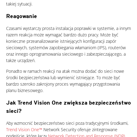
takiej sytuacji.
Reagowanie
Czasami wystarczy prosta instalacja poprawki w systemie, a innym
razem reakcja może wymagać bardzo dużo pracy. Może być
konieczne przeanalizowanie istniejących konfiguracji zapór
sieciowych, systemów zapobiegania włamaniom (IPS), routerów
oraz innego oprogramowania sieciowego i zabezpieczającego, a
także urządzeń.
Ponadto w ramach reakcji na atak można dodać do sieci nowe
środki bezpieczeństwa lub wymienić istniejące. To może być
bardzo szeroko zakrojony proces wymagający przygotowania
planu biznesowego.
Jak Trend Vision One zwiększa bezpieczeństwo
sieci?
Products
One-Platform
Aby wzmocnić bezpieczeństwo sieci poza tradycyjnymi środkami,
Trend Vision One™
Network Security oferuje zintegrowane
podejście, które łączy
Network Detection and Response (NDR)
,