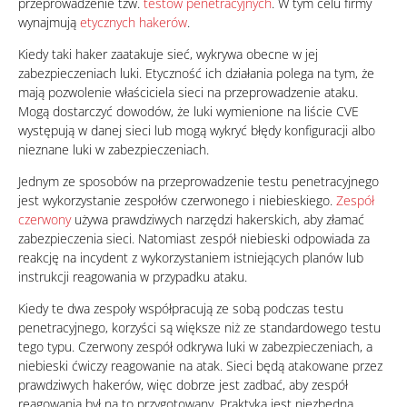
przeprowadzenie tzw.
testów penetracyjnych
. W tym celu firmy
wynajmują
etycznych hakerów
.
Kiedy taki haker zaatakuje sieć, wykrywa obecne w jej
zabezpieczeniach luki. Etyczność ich działania polega na tym, że
mają pozwolenie właściciela sieci na przeprowadzenie ataku.
Mogą dostarczyć dowodów, że luki wymienione na liście CVE
występują w danej sieci lub mogą wykryć błędy konfiguracji albo
nieznane luki w zabezpieczeniach.
Jednym ze sposobów na przeprowadzenie testu penetracyjnego
jest wykorzystanie zespołów czerwonego i niebieskiego.
Zespół
czerwony
używa prawdziwych narzędzi hakerskich, aby złamać
zabezpieczenia sieci. Natomiast zespół niebieski odpowiada za
reakcję na incydent z wykorzystaniem istniejących planów lub
instrukcji reagowania w przypadku ataku.
Kiedy te dwa zespoły współpracują ze sobą podczas testu
penetracyjnego, korzyści są większe niż ze standardowego testu
tego typu. Czerwony zespół odkrywa luki w zabezpieczeniach, a
niebieski ćwiczy reagowanie na atak. Sieci będą atakowane przez
prawdziwych hakerów, więc dobrze jest zadbać, aby zespół
reagowania był na to przygotowany. Praktyka jest niezbędna.