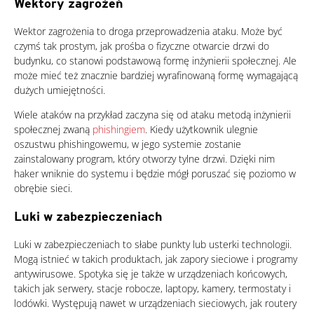
Wektory zagrożeń
Wektor zagrożenia to droga przeprowadzenia ataku. Może być
czymś tak prostym, jak prośba o fizyczne otwarcie drzwi do
budynku, co stanowi podstawową formę inżynierii społecznej. Ale
może mieć też znacznie bardziej wyrafinowaną formę wymagającą
dużych umiejętności.
Wiele ataków na przykład zaczyna się od ataku metodą inżynierii
społecznej zwaną
phishingiem
. Kiedy użytkownik ulegnie
oszustwu phishingowemu, w jego systemie zostanie
zainstalowany program, który otworzy tylne drzwi. Dzięki nim
haker wniknie do systemu i będzie mógł poruszać się poziomo w
obrębie sieci.
Luki w zabezpieczeniach
Products
Luki w zabezpieczeniach to słabe punkty lub usterki technologii.
Mogą istnieć w takich produktach, jak zapory sieciowe i programy
antywirusowe. Spotyka się je także w urządzeniach końcowych,
takich jak serwery, stacje robocze, laptopy, kamery, termostaty i
lodówki. Występują nawet w urządzeniach sieciowych, jak routery