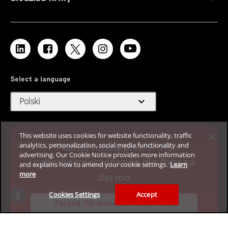
Select a language
expand_more
Polski
This website uses cookies for website functionality, traffic
Poznaj naszą platformę
analytics, personalization, social media functionality and
advertising. Our Cookie Notice provides more information
cyberbezpieczeństwa dla firm za
and explains how to amend your cookie settings.
Learn
more
darmo
Cookies Settings
Accept
Zacznij 30-dniowy okres próbny