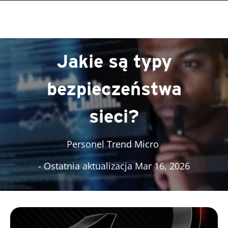
roducts
roducts
One-Platform
pen On A New Tab
pen On A New Tab
pen On A New Tab
pen On A New Tab
pen On A New Tab
Jakie są typy
bezpieczeństwa
sieci?
Personel Trend Micro
- Ostatnia aktualizacja Mar 16, 2026