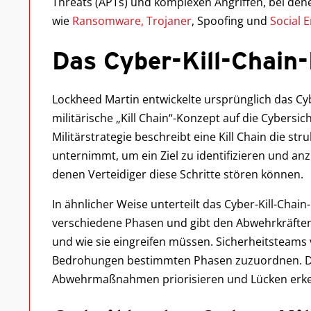
Threats (APTs) und komplexen Angriffen, bei den
wie
Ransomware,
Trojaner
, Spoofing und
Social 
Das Cyber-Kill-Chai
Lockheed Martin entwickelte ursprünglich das Cy
militärische „Kill Chain“-Konzept auf die Cybersic
Militärstrategie beschreibt eine Kill Chain die str
unternimmt, um ein Ziel zu identifizieren und anz
denen Verteidiger diese Schritte stören können.
In ähnlicher Weise unterteilt das Cyber-Kill-Chai
verschiedene Phasen und gibt den Abwehrkräften
und wie sie eingreifen müssen. Sicherheitsteam
Bedrohungen bestimmten Phasen zuzuordnen. D
Abwehrmaßnahmen priorisieren und Lücken erk