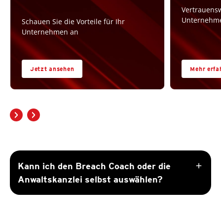
Vertrauensw
Unternehme
Schauen Sie die Vorteile für Ihr
Unternehmen an
Jetzt ansehen
Mehr erfa
add
Kann ich den Breach Coach oder die
Anwaltskanzlei selbst auswählen?