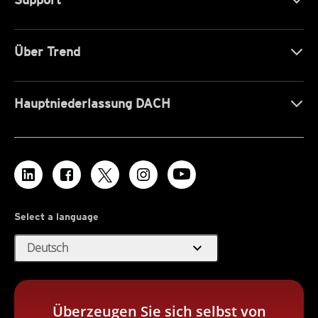
Über Trend
Hauptniederlassung DACH
Select a language
expand_more
Deutsch
Überzeugen Sie sich selbst von