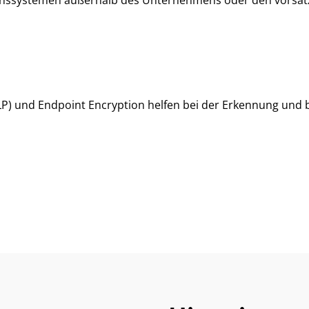
nssystemen außerhalb des Unternehmens oder den vorsätzl
DLP) und Endpoint Encryption helfen bei der Erkennung un