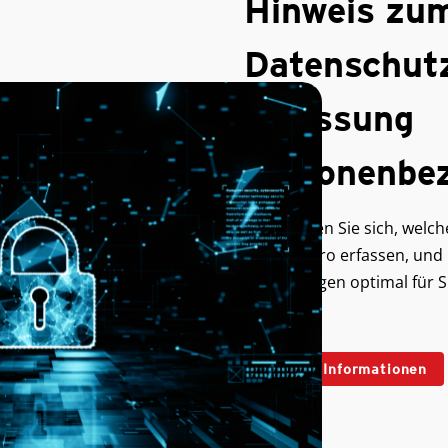
Hinweis zu
Datenschut
Erfassung
personenbe
Informieren Sie sich, welc
Trend Micro erfassen, und 
Einstellungen optimal für S
Weitere Informationen