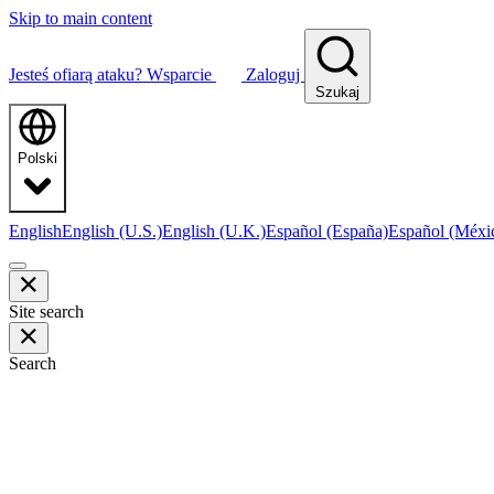
Skip to main content
Jesteś ofiarą ataku?
Wsparcie
Zaloguj
Szukaj
Polski
English
English (U.S.)
English (U.K.)
Español (España)
Español (Méxi
Site search
Search