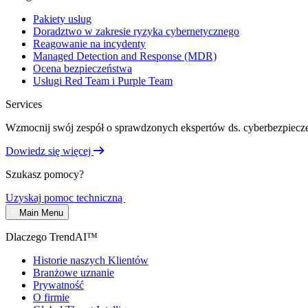
Pakiety usług
Doradztwo w zakresie ryzyka cybernetycznego
Reagowanie na incydenty
Managed Detection and Response (MDR)
Ocena bezpieczeństwa
Usługi Red Team i Purple Team
Services
Wzmocnij swój zespół o sprawdzonych ekspertów ds. cyberbezpiecze
Dowiedz się więcej
Szukasz pomocy?
Uzyskaj pomoc techniczną
Main Menu
Dlaczego TrendAI™
Historie naszych Klientów
Branżowe uznanie
Prywatność
O firmie