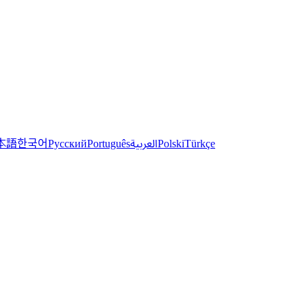
한국어
本語
العربية
Русский
Português
Polski
Türkçe