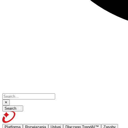
Search
Platforma
Rozwiązania
Usługi
Dlaczego TrendAI™
Zasoby