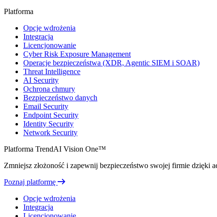
Platforma
Opcje wdrożenia
Integracja
Licencjonowanie
Cyber Risk Exposure Management
Operacje bezpieczeństwa (XDR, Agentic SIEM i SOAR)
Threat Intelligence
AI Security
Ochrona chmury
Bezpieczeństwo danych
Email Security
Endpoint Security
Identity Security
Network Security
Platforma TrendAI Vision One™
Zmniejsz złożoność i zapewnij bezpieczeństwo swojej firmie dzięki ada
Poznaj platformę
Opcje wdrożenia
Integracja
Licencjonowanie