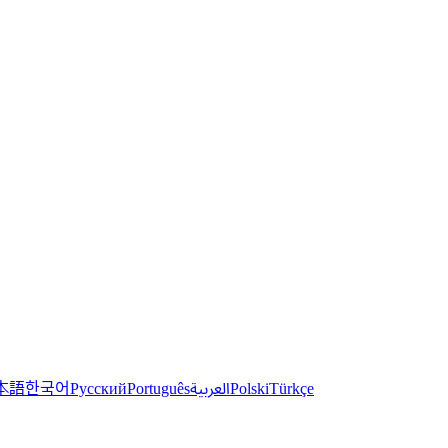
한국어
本語
العربية
Русский
Português
Polski
Türkçe