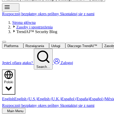
Rozpocznij bezpłatny okres próbny
Skontaktuj się z nami
Strona główna
Zasoby i spostrzeżenia
TrendAI™ Security Blog
Platforma
Rozwiązania
Usługi
Dlaczego TrendAI™
Zaso
Jesteś ofiarą ataku?
Zaloguj
Search…
Polski
English
English (U.S.)
English (U.K.)
Español (España)
Español (Méxi
Rozpocznij bezpłatny okres próbny
Skontaktuj się z nami
Main Menu