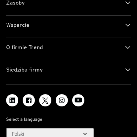
Zasoby
Wsparcie
O firmie Trend
Siedziba firmy
Select a language
expand_more
Polski