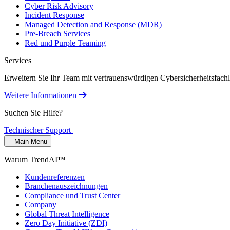
Cyber Risk Advisory
Incident Response
Managed Detection and Response (MDR)
Pre-Breach Services
Red und Purple Teaming
Services
Erweitern Sie Ihr Team mit vertrauenswürdigen Cybersicherheitsfach
Weitere Informationen
Suchen Sie Hilfe?
Technischer Support
Main Menu
Warum TrendAI™
Kundenreferenzen
Branchenauszeichnungen
Compliance und Trust Center
Company
Global Threat Intelligence
Zero Day Initiative (ZDI)