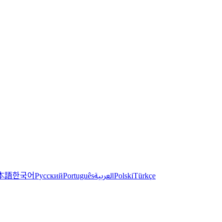
한국어
本語
العربية
Русский
Português
Polski
Türkçe