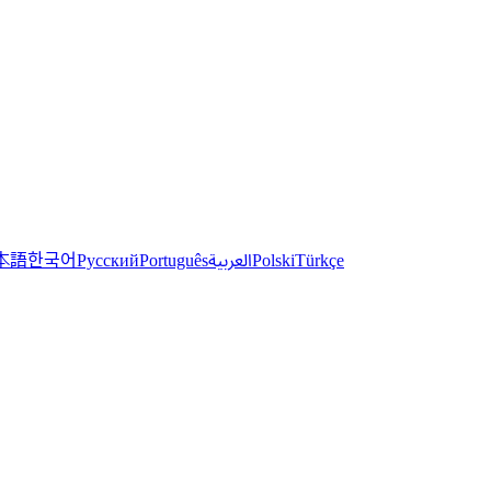
한국어
本語
العربية
Русский
Português
Polski
Türkçe