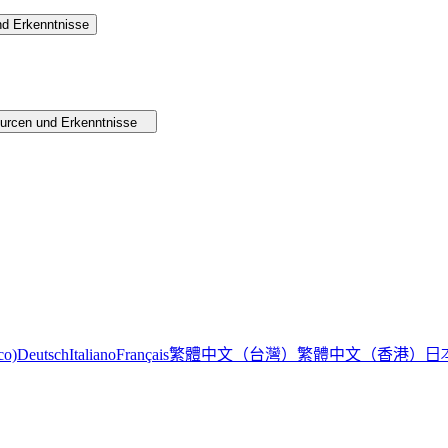
d Erkenntnisse
urcen und Erkenntnisse
繁體中文（台灣）
繁體中文（香港）
日
co)
Deutsch
Italiano
Français