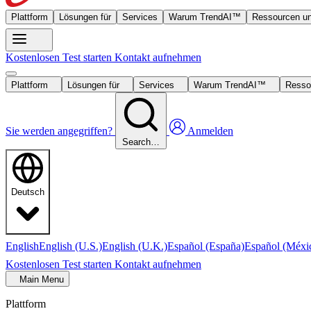
Plattform
Lösungen für
Services
Warum TrendAI™
Ressourcen un
Kostenlosen Test starten
Kontakt aufnehmen
Plattform
Lösungen für
Services
Warum TrendAI™
Resso
Sie werden angegriffen?
Anmelden
Search…
Deutsch
English
English (U.S.)
English (U.K.)
Español (España)
Español (Méxi
Kostenlosen Test starten
Kontakt aufnehmen
Main Menu
Plattform