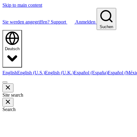
Skip to main content
Sie werden angegriffen?
Support
Anmelden
Suchen
Deutsch
English
English (U.S.)
English (U.K.)
Español (España)
Español (Méxi
Site search
Search