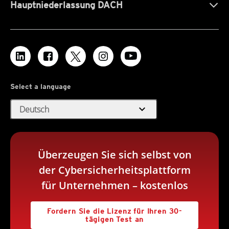
Hauptniederlassung DACH
Select a language
expand_more
Deutsch
Überzeugen Sie sich selbst von
der Cybersicherheitsplattform
für Unternehmen – kostenlos
Fordern Sie die Lizenz für Ihren 30-
tägigen Test an