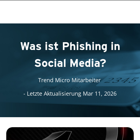
roducts
roducts
roducts
One-Platform
pen On A New Tab
pen On A New Tab
pen On A New Tab
pen On A New Tab
pen On A New Tab
Was ist Phishing in
Social Media?
Trend Micro Mitarbeiter
- Letzte Aktualisierung Mar 11, 2026