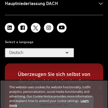
Hauptniederlassung DACH
Select a language
expand_more
Deutsch
Überzeugen Sie sich selbst von
der Cybersicherheitsplattform
This website uses cookies for website functionality, traffic
für Unternehmen – kostenlos
analytics, personalization, social media functionality and
advertising. Our Cookie Notice provides more information
and explains how to amend your cookie settings.
Learn
Fordern Sie die Lizenz für Ihren 30-
tägigen Test an
more