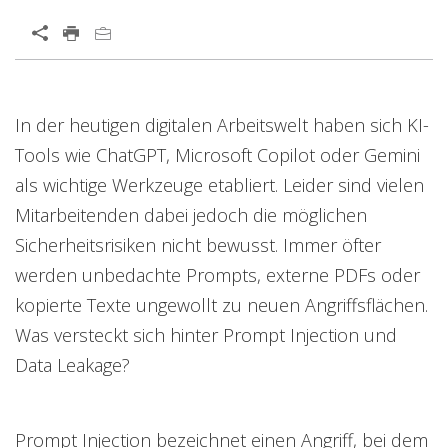
Open On A New Tab
News Article
In der heutigen digitalen Arbeitswelt haben sich KI-
Tools wie ChatGPT, Microsoft Copilot oder Gemini
als wichtige Werkzeuge etabliert. Leider sind vielen
Mitarbeitenden dabei jedoch die möglichen
Sicherheitsrisiken nicht bewusst. Immer öfter
werden unbedachte Prompts, externe PDFs oder
kopierte Texte ungewollt zu neuen Angriffsflächen.
Was versteckt sich hinter Prompt Injection und
Data Leakage?
Prompt Injection bezeichnet einen Angriff, bei dem