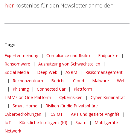
hier
kostenlos für den Newsletter anmelden.
Tags
Expertenmeinung
|
Compliance und Risiko
|
Endpunkte
|
Ransomware
|
Ausnutzung von Schwachstellen
|
Social Media
|
Deep Web
|
ASRM
|
Risikomanagement
|
Rechenzentrum
|
Bericht
|
Cloud
|
Malware
|
Web
|
Phishing
|
Connected Car
|
Plattform
|
One-Platform
TM Vision One Platform
|
Cyberrisiken
|
Cyber-Kriminalität
|
Smart Home
|
Risiken für die Privatsphäre
|
Cyberbedrohungen
|
ICS OT
|
APT und gezielte Angriffe
|
IoT
|
Künstliche Intelligenz (KI)
|
Spam
|
Mobilgeräte
|
Network