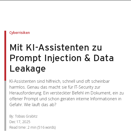
pen On A New Tab
pen On A New Tab
pen On A New Tab
pen On A New Tab
pen On A New Tab
Cyberrisiken
Mit KI-Assistenten zu
Prompt Injection & Data
Leakage
KI-Assistenten sind hilfreich, schnell und oft scheinbar
harmlos. Genau das macht sie für IT-Security zur
Herausforderung. Ein versteckter Befehl im Dokument, ein zu
offener Prompt und schon geraten interne Informationen in
Gefahr. Wie läuft das ab?
By: Tobias Grabitz
Dec 17, 2025
Read time:
2 min
(
516
words)