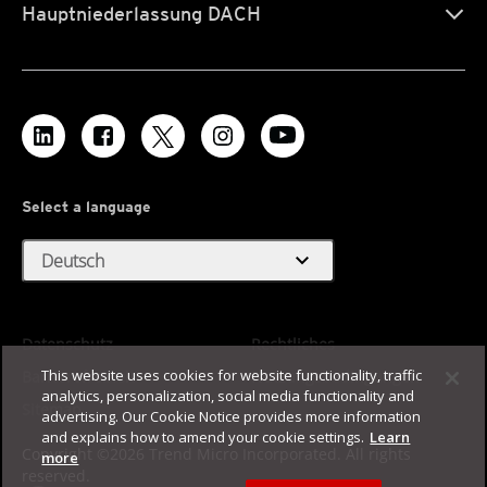
Hauptniederlassung DACH
Select a language
expand_more
Deutsch
Datenschutz
Rechtliches
This website uses cookies for website functionality, traffic
Barrierefreiheit
Nutzungsbedingungen
analytics, personalization, social media functionality and
Sitemap
advertising. Our Cookie Notice provides more information
and explains how to amend your cookie settings.
Learn
Copyright ©2026 Trend Micro Incorporated. All rights
more
reserved.